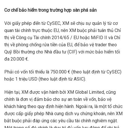
Cơ chế bảo hiểm trong trường hợp sàn phá sản
Với giấy phép đến từ CySEC, XM sẽ chịu sự quản lý từ cơ
quan tài chính trực thuộc EU, nên XM buộc phải tuân thủ Chỉ
thị về Công cụ Tài chính 2014/65 / EU hoặc MiFID II và Chỉ
thị về phòng chống rửa tiền của EU, để bảo vệ trader theo
Quỹ Bồi thường cho Nhà đầu tư (CIF) với mức bảo hiểm tối
đa 20.000 €.
Phải có vốn tối thiểu là 750.000 € (theo luật định từ CySEC)
hoặc 1 triệu USD (theo luật định từ ASIC).
Hiện tại, XM được vận hành bởi XM Global Limited, cũng
chính là đơn vị đảm bảo cho sự an toàn về vốn, bảo vệ
khách hàng theo quy định hiện hành. Ngoài ra, là một tổ chức
được cấp giấy phép Nhà cung dịch vụ chứng khoán, nên XM
bắt buộc phải đáp ứng các yêu cầu tài chính nghiêm ngặt.
Một trong số đó chính là duy trì đủ vốn lưu động để chi trả