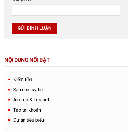
NỘI DUNG NỔI BẬT
Kiếm tiền
Sàn coin uy tín
Airdrop & Testnet
Tạo tài khoản
Dự án tiêu biểu