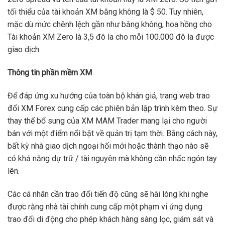
tối thiểu của tài khoản XM bằng không là $ 50. Tuy nhiên,
mặc dù mức chênh lệch gần như bằng không, hoa hồng cho
Tài khoản XM Zero là 3,5 đô la cho mỗi 100.000 đô la được
giao dịch.
Thông tin phần mềm XM
Để đáp ứng xu hướng của toàn bộ khán giả, trang web trao
đổi XM Forex cung cấp các phiên bản lập trình kèm theo. Sự
thay thế bổ sung của XM MAM Trader mang lại cho người
bán với một điểm nổi bật về quản trị tạm thời. Bằng cách này,
bất kỳ nhà giao dịch ngoại hối mới hoặc thành thạo nào sẽ
có khả năng dự trữ / tài nguyên mà không cần nhấc ngón tay
lên.
Các cá nhân cần trao đổi tiến độ cũng sẽ hài lòng khi nghe
được rằng nhà tài chính cung cấp một phạm vi ứng dụng
trao đổi di động cho phép khách hàng sàng lọc, giám sát và