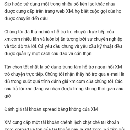
Síp hoặc sử dụng một trong nhiều số liên lạc khác nhau
được cung cấp trên trang web XM, họ biết cuộc gọi của họ
được chuyển đến đâu.
Chúng tôi đã thử nghiệm hỗ trợ trò chuyện trực tiếp của
xm.com nhiều lần và luôn bị ấn tượng bởi sự chuyên nghiệp
và tốc độ trả lời. Cả yêu cầu chung và yêu cầu kỹ thuật đều
được quản lý một cách chu đáo và cẩn thận.
Tùy chọn tốt nhất là sử dụng trung tâm hỗ trợ ngoại hối XM
trò chuyện trực tiếp. Chúng tôi nhận thấy hỗ trợ qua e-mail là
đủ trong suốt quá trình đánh giá xm.com của chúng tôi. Các
câu trả lời xác đáng và nhận được trong khung thời gian sáu
giờ.
Đánh giá tài khoản spread bằng không của XM
XM cung cấp một tài khoản chênh lệch chặt chẽ tài khoản
zero spread và tên của tài khoản này là XM zero. Số tiền gửi