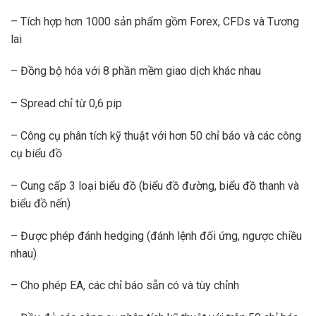
– Tích hợp hơn 1000 sản phẩm gồm Forex, CFDs và Tương
lai
– Đồng bộ hóa với 8 phần mềm giao dịch khác nhau
– Spread chỉ từ 0,6 pip
– Công cụ phân tích kỹ thuật với hơn 50 chỉ báo và các công
cụ biểu đồ
– Cung cấp 3 loại biểu đồ (biểu đồ đường, biểu đồ thanh và
biểu đồ nến)
– Được phép đánh hedging (đánh lệnh đối ứng, ngược chiều
nhau)
– Cho phép EA, các chỉ báo sẵn có và tùy chỉnh