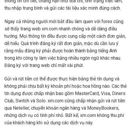
thông tin chi tiết, chẳng hạn như địa chỉ, tình trạng việc làm,
thu nhập trung bình và gửi các tài liệu xác minh đúng cách.
Ngay cả những người mới bắt đầu làm quen với forex cũng
sẽ thấy trang web xm.com nhanh chóng và dễ dàng điều
hướng. Mọi thông tin đều được cung cấp một cách đơn giản,
dễ hiểu. Quá trình đăng ký rất đơn giản, mặc dù cần lưu ý
rằng mẫu đăng ký phải được hoàn thành bằng tiếng Anh
trong khi công ty làm việc bằng nhiều ngôn ngữ khác nhau.
Đăng ký với trang web chỉ mất vài phút.
Gửi và rút tiền có thể được thực hiện bằng thẻ tín dụng và
không phải chịu bất kỳ khoản phí hoặc hoa hồng nào. Các thẻ
tín dụng được chấp nhận bao gồm MasterCard, Visa, Diners
Club, Switch và Solo. xm.com cũng chấp nhận gửi và rút tiền
qua Neteller, chuyển khoản ngân hàng và MoneyBookers,
những dịch vụ có tính phí nhỏ. Bất kể, xm.com không thu phí
của khách hàng khi sử dụng các dịch vụ này.