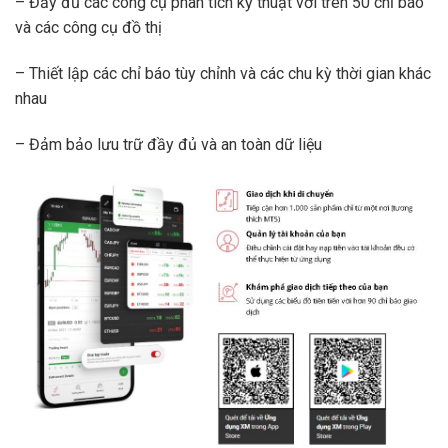
– Đầy đủ các công cụ phân tích kỹ thuật với trên 50 chỉ báo
và các công cụ đồ thị
– Thiết lập các chỉ báo tùy chỉnh và các chu kỳ thời gian khác
nhau
– Đảm bảo lưu trữ đầy đủ và an toàn dữ liệu