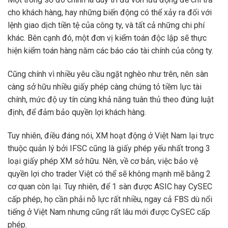
cho khách hàng, hay những biến động có thể xảy ra đối với
lệnh giao dịch tiền tệ của công ty, và tất cả những chi phí
khác. Bên cạnh đó, một đơn vị kiểm toán độc lập sẽ thực
hiện kiểm toán hàng năm các báo cáo tài chính của công ty.
Cũng chính vì nhiều yêu cầu ngặt nghèo như trên, nên sàn
càng sở hữu nhiều giấy phép càng chứng tỏ tiềm lực tài
chính, mức độ uy tín cùng khả năng tuân thủ theo đúng luật
định, để đảm bảo quyền lợi khách hàng.
Tuy nhiên, điều đáng nói, XM hoạt động ở Việt Nam lại trực
thuộc quản lý bởi IFSC cũng là giấy phép yếu nhất trong 3
loại giấy phép XM sở hữu. Nên, về cơ bản, việc bảo vệ
quyền lợi cho trader Việt có thể sẽ không mạnh mẽ bằng 2
cơ quan còn lại. Tuy nhiên, để 1 sàn được ASIC hay CySEC
cấp phép, họ cần phải nỗ lực rất nhiều, ngay cả FBS dù nổi
tiếng ở Việt Nam nhưng cũng rất lâu mới được CySEC cấp
phép.