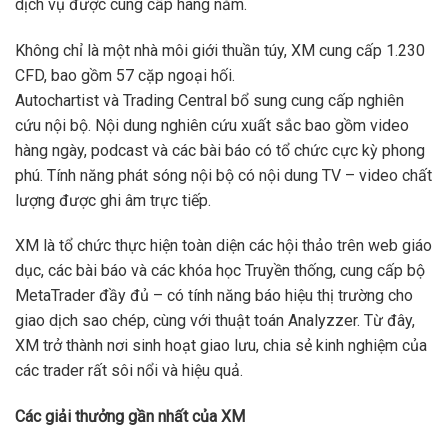
dịch vụ được cung cấp hàng năm.
Không chỉ là một nhà môi giới thuần túy, XM cung cấp 1.230
CFD, bao gồm 57 cặp ngoại hối.
Autochartist và Trading Central bổ sung cung cấp nghiên
cứu nội bộ. Nội dung nghiên cứu xuất sắc bao gồm video
hàng ngày, podcast và các bài báo có tổ chức cực kỳ phong
phú. Tính năng phát sóng nội bộ có nội dung TV – video chất
lượng được ghi âm trực tiếp.
XM là tổ chức thực hiện toàn diện các hội thảo trên web giáo
dục, các bài báo và các khóa học Truyền thống, cung cấp bộ
MetaTrader đầy đủ – có tính năng báo hiệu thị trường cho
giao dịch sao chép, cùng với thuật toán Analyzzer. Từ đây,
XM trở thành nơi sinh hoạt giao lưu, chia sẻ kinh nghiệm của
các trader rất sôi nổi và hiệu quả.
Các giải thưởng gần nhất của XM