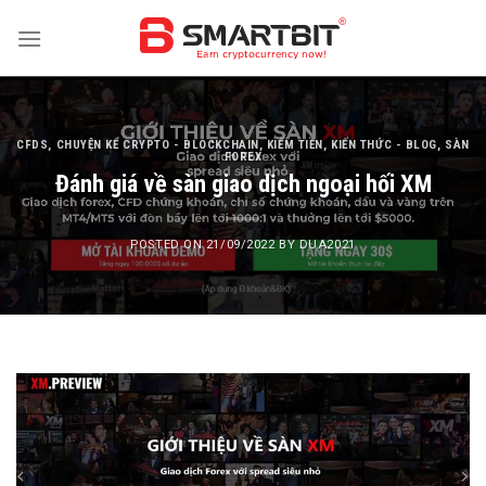
Skip
to
content
CFDS
,
CHUYỆN KỂ CRYPTO - BLOCKCHAIN
,
KIẾM TIỀN
,
KIẾN THỨC - BLOG
,
SÀN
FOREX
Đánh giá về sàn giao dịch ngoại hối XM
POSTED ON
21/09/2022
BY
DUA2021