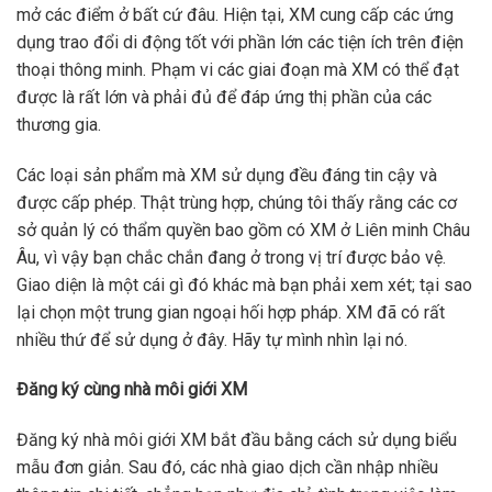
mở các điểm ở bất cứ đâu. Hiện tại, XM cung cấp các ứng
dụng trao đổi di động tốt với phần lớn các tiện ích trên điện
thoại thông minh. Phạm vi các giai đoạn mà XM có thể đạt
được là rất lớn và phải đủ để đáp ứng thị phần của các
thương gia.
Các loại sản phẩm mà XM sử dụng đều đáng tin cậy và
được cấp phép. Thật trùng hợp, chúng tôi thấy rằng các cơ
sở quản lý có thẩm quyền bao gồm có XM ở Liên minh Châu
Âu, vì vậy bạn chắc chắn đang ở trong vị trí được bảo vệ.
Giao diện là một cái gì đó khác mà bạn phải xem xét; tại sao
lại chọn một trung gian ngoại hối hợp pháp. XM đã có rất
nhiều thứ để sử dụng ở đây. Hãy tự mình nhìn lại nó.
Đăng ký cùng nhà môi giới XM
Đăng ký nhà môi giới XM bắt đầu bằng cách sử dụng biểu
mẫu đơn giản. Sau đó, các nhà giao dịch cần nhập nhiều