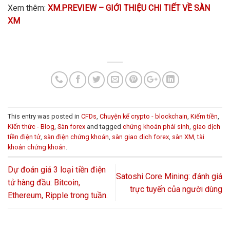
Xem thêm:
XM.PREVIEW – GIỚI THIỆU CHI TIẾT VỀ SÀN
XM
This entry was posted in
CFDs
,
Chuyện kể crypto - blockchain
,
Kiếm tiền
,
Kiến thức - Blog
,
Sàn forex
and tagged
chứng khoán phái sinh
,
giao dịch
tiền điện tử
,
sàn điện chứng khoán
,
sàn giao dịch forex
,
sàn XM
,
tài
khoản chứng khoán
.
Dự đoán giá 3 loại tiền điện
Satoshi Core Mining: đánh giá
tử hàng đầu: Bitcoin,
trực tuyến của người dùng
Ethereum, Ripple trong tuần.