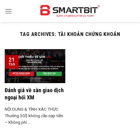
Skip
to
content
TAG ARCHIVES:
TÀI KHOẢN CHỨNG KHOÁN
21
Th9
Đánh giá về sàn giao dịch
ngoại hối XM
NỘI DUNG & TÍNH XÁC THỰC
Thưởng 30$ không cần nạp tiền
– Không phí ...