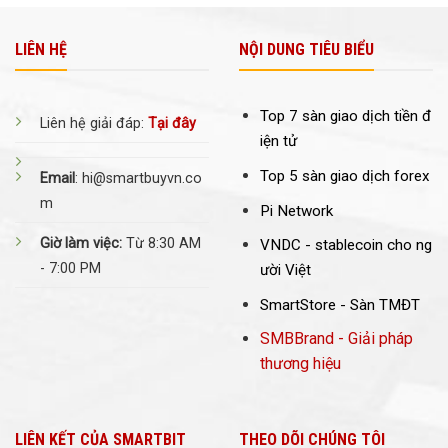
LIÊN HỆ
NỘI DUNG TIÊU BIỂU
Top 7 sàn giao dịch tiền đ
Liên hệ giải đáp:
Tại đây
iện tử
Top 5 sàn giao dịch forex
Email
: hi@smartbuyvn.co
m
Pi Network
Giờ làm việc:
Từ 8:30 AM
VNDC -
stablecoin cho ng
- 7:00 PM
ười Việt
SmartStore - Sàn TMĐT
SMBBrand - Giải pháp
thương hiệu
LIÊN KẾT CỦA SMARTBIT
THEO DÕI CHÚNG TÔI