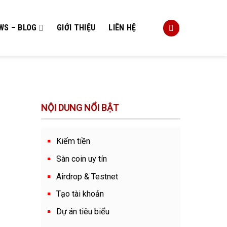
WS – BLOG
GIỚI THIỆU
LIÊN HỆ
NỘI DUNG NỔI BẬT
Kiếm tiền
Sàn coin uy tín
Airdrop & Testnet
Tạo tài khoản
Dự án tiêu biểu