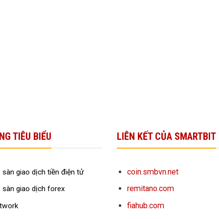
NG TIÊU BIỂU
LIÊN KẾT CỦA SMARTBIT
coin.smbvn.net
 sàn giao dịch tiền điện tử
remitano.com
 sàn giao dịch forex
fiahub.com
twork