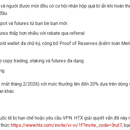
và người được mời đều có cơ hội nhận hộp quà bí ẩn khi hoàn th
đầu.
pot và futures từ bạn bè bạn mời.
ures thấp hơn nhiều với rebate qua referral.
cold wallet đa chữ ký, công bố Proof of Reserves (kiểm toán Mer
copy trading, staking và futures đa dạng.
ng.
a mắt tháng 2/2026) với mức thưởng lên đến 20% dựa trên dòng 
àn khác.
quốc tế bị hạn chế hoặc yêu cầu VPN. HTX giải quyết vấn đề này
h thức
https://www.htx.com/invite/vi-vi/1f?invite_code=3rut7
, b