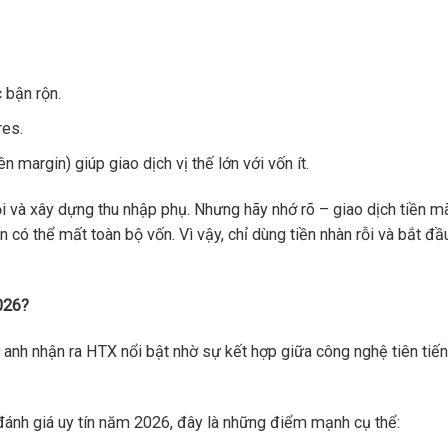
 bận rộn.
res.
ên margin) giúp giao dịch vị thế lớn với vốn ít.
i và xây dựng thu nhập phụ. Nhưng hãy nhớ rõ – giao dịch tiền m
àn có thể mất toàn bộ vốn. Vì vậy, chỉ dùng tiền nhàn rỗi và bắt đ
026?
, anh nhận ra HTX nổi bật nhờ sự kết hợp giữa công nghệ tiên tiến
 đánh giá uy tín năm 2026, đây là những điểm mạnh cụ thể: