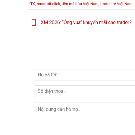
HTX
,
smartbit.click
,
tiền mã hóa Việt Nam
,
trader trẻ Việt Nam
.
XM 2026: “Ông vua” khuyến mãi cho trader?
HỖ TRỢ GIẢI ĐÁP