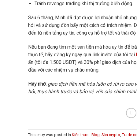
Tránh revenge trading khi thị trường biến động.
Sau 6 tháng, Minh đã đạt được lợi nhuận nhỏ nhưng 
hỏi và sử dụng đòn bẩy một cách có trách nhiệm. Đ
đến từ nền tảng uy tín, công cụ hỗ trợ tốt và thái đ
Nếu bạn đang tìm một sàn tiền mã hóa uy tín để bắ
thực tế, hãy đăng ký ngay qua link invite của tôi tại
ẩn (tối đa 1.500 USDT) và 30% phí giao dịch của họ
đầu với các nhiệm vụ chào mừng.
Hãy nhớ:
giao dịch tiền mã hóa luôn có rủi ro cao
hỏi, thực hành trước và bảo vệ vốn của chính mình
This entry was posted in
Kiến thức - Blog
,
Sàn crypto
,
Trade co