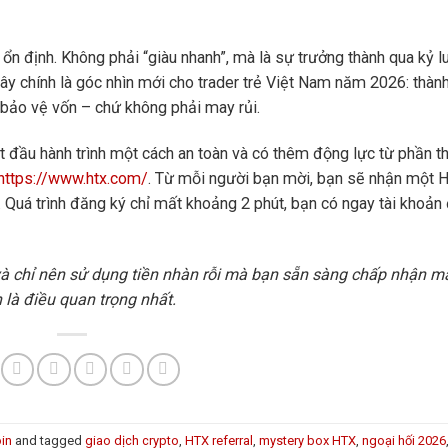
ổn định. Không phải “giàu nhanh”, mà là sự trưởng thành qua kỷ lu
ây chính là góc nhìn mới cho trader trẻ Việt Nam năm 2026: thàn
ộ bảo vệ vốn – chứ không phải may rủi.
t đầu hành trình một cách an toàn và có thêm động lực từ phần 
https://www.htx.com/
. Từ mỗi người bạn mời, bạn sẽ nhận một 
. Quá trình đăng ký chỉ mất khoảng 2 phút, bạn có ngay tài khoản
 và chỉ nên sử dụng tiền nhàn rỗi mà bạn sẵn sàng chấp nhận m
 là điều quan trọng nhất.
in
and tagged
giao dịch crypto
,
HTX referral
,
mystery box HTX
,
ngoại hối 2026