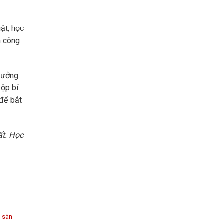
ật, học
h công
thưởng
Hộp bí
 để bắt
ất. Học
,
sàn