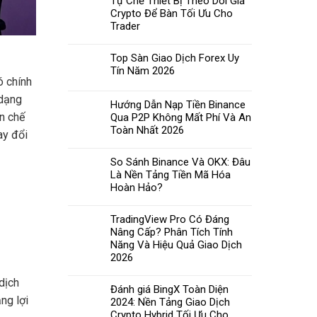
Tự Chế Thiết Bị Theo Dõi Giá
Crypto Để Bàn Tối Ưu Cho
Trader
Top Sàn Giao Dịch Forex Uy
Tín Năm 2026
ó chính
 dạng
Hướng Dẫn Nạp Tiền Binance
ạn chế
Qua P2P Không Mất Phí Và An
Toàn Nhất 2026
ay đổi
So Sánh Binance Và OKX: Đâu
Là Nền Tảng Tiền Mã Hóa
Hoàn Hảo?
TradingView Pro Có Đáng
Nâng Cấp? Phân Tích Tính
Năng Và Hiệu Quả Giao Dịch
2026
dịch
Đánh giá BingX Toàn Diện
ng lợi
2024: Nền Tảng Giao Dịch
Crypto Hybrid Tối Ưu Cho