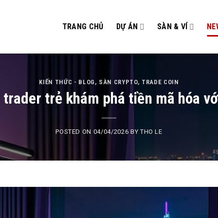
TRANG CHỦ
DỰ ÁN
SÀN & VÍ
NE
KIẾN THỨC - BLOG
,
SÀN CRYPTO
,
TRADE COIN
 trader trẻ khám phá tiền mã hóa v
POSTED ON
04/04/2026
BY
THO LE