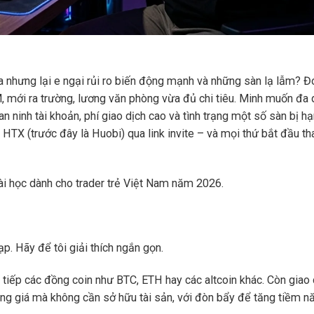
a nhưng lại e ngại rủi ro biến động mạnh và những sàn lạ lẫm? Đ
CM, mới ra trường, lương văn phòng vừa đủ chi tiêu. Minh muốn đa
n ninh tài khoản, phí giao dịch cao và tình trạng một số sàn bị h
HTX (trước đây là Huobi) qua link invite – và mọi thứ bắt đầu th
i học dành cho trader trẻ Việt Nam năm 2026.
p. Hãy để tôi giải thích ngắn gọn.
c tiếp các đồng coin như BTC, ETH hay các altcoin khác. Còn giao 
ng giá mà không cần sở hữu tài sản, với đòn bẩy để tăng tiềm nă