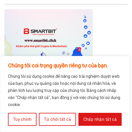
Chúng tôi coi trọng quyền riêng tư của bạn.
Chúng tôi sử dụng cookie để nâng cao trải nghiệm duyệt web
BÀI VIẾT MỚI
của bạn, phục vụ quảng cáo hoặc nội dung cá nhân hóa, và
phân tích lưu lượng truy cập của chúng tôi. Bằng cách nhấp
Dự Báo Tương Lai Tiền Mã Hóa: Các Phân Tích
vào "Chấp nhận tất cả", bạn đồng ý với việc chúng tôi sử dụng
Chuyên Gia Cho Trader
cookie.
Tự Chế Thiết Bị Theo Dõi Giá Crypto Để Bàn Tối Ưu
Tùy chỉnh
Từ chối tất cả
Chấp nhận tất cả
Cho Trader
Tiếng Việt