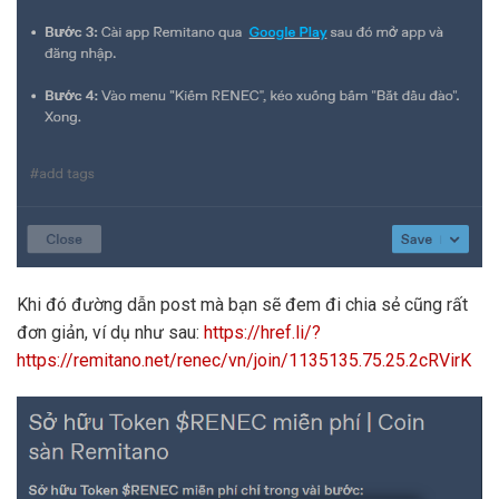
Khi đó đường dẫn post mà bạn sẽ đem đi chia sẻ cũng rất
đơn giản, ví dụ như sau:
https://href.li/?
https://remitano.net/renec/vn/join/1135135.75.25.2cRVirK