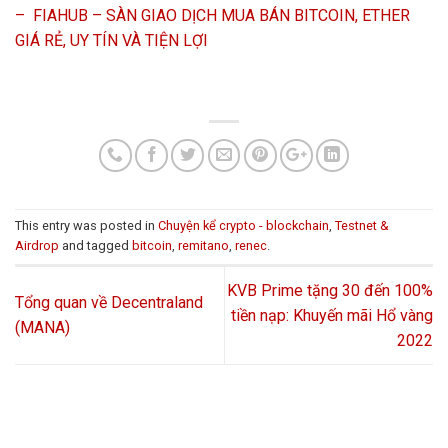
–
FIAHUB – SÀN GIAO DỊCH MUA BÁN BITCOIN, ETHER
GIÁ RẺ, UY TÍN VÀ TIỆN LỢI
This entry was posted in
Chuyện kể crypto - blockchain
,
Testnet &
Airdrop
and tagged
bitcoin
,
remitano
,
renec
.
KVB Prime tặng 30 đến 100%
Tổng quan về Decentraland
tiền nạp: Khuyến mãi Hổ vàng
(MANA)
2022
HỖ TRỢ GIẢI ĐÁP