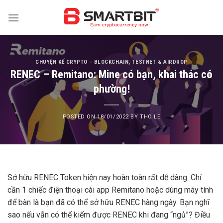
Skip
to
content
CHUYỆN KỂ CRYPTO - BLOCKCHAIN
,
TESTNET & AIRDROP
RENEC – Remitano: Mine có bạn, khai thác có
phường!
POSTED ON
18/01/2022
BY
THO LE
Sở hữu RENEC Token hiện nay hoàn toàn rất dễ dàng. Chỉ
cần 1 chiếc điện thoại cài app Remitano hoặc dùng máy tính
để bàn là bạn đã có thể sở hữu RENEC hàng ngày. Bạn nghĩ
sao nếu vẫn có thể kiếm được RENEC khi đang “ngủ”? Điều