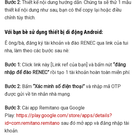
Bước 2:
Thiết kế nội dung hướng dẫn. Chúng ta sẽ thử 1 mẫu
thiết kế nội dung như sau, bạn có thể copy lại hoặc điều
chỉnh tùy thích.
Với bạn bè sử dụng thiết bị di động Android:
Ê ông/bà, đăng ký tài khoản và đào RENEC qua link của tui
nha, làm theo các bước sau nè:
Bước 1:
Click link này [Link ref của bạn] và bấm nút
“đăng
nhập để đào RENEC”
rồi tạo 1 tài khoản hoàn toàn miễn phí.
Bước 2:
Bấm
“Xác minh số điện thoại”
và nhập mã OTP
được gửi về tin nhắn nhà mạng.
Bước 3:
Cài app Remitano qua Google
Play:
https://play.google.com/store/apps/details?
id=com.remitano.remitano
sau đó mở app và đăng nhập tài
khoản.