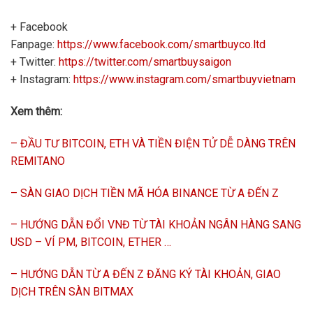
+ Facebook
Fanpage:
https://www.facebook.com/smartbuyco.ltd
+ Twitter:
https://twitter.com/smartbuysaigon
+ Instagram:
https://www.instagram.com/smartbuyvietnam
Xem thêm:
– ĐẦU TƯ BITCOIN, ETH VÀ TIỀN ĐIỆN TỬ DỄ DÀNG TRÊN
REMITANO
– SÀN GIAO DỊCH TIỀN MÃ HÓA BINANCE TỪ A ĐẾN Z
– HƯỚNG DẪN ĐỔI VNĐ TỪ TÀI KHOẢN NGÂN HÀNG SANG
USD – VÍ PM, BITCOIN, ETHER …
– HƯỚNG DẪN TỪ A ĐẾN Z ĐĂNG KÝ TÀI KHOẢN, GIAO
DỊCH TRÊN SÀN BITMAX