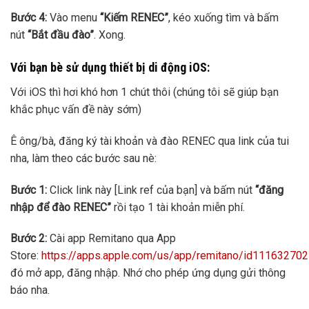
Bước 4:
Vào menu
“Kiếm RENEC”
, kéo xuống tìm và bấm
nút
“Bắt đầu đào”
. Xong.
Với bạn bè sử dụng thiết bị di động iOS:
Với iOS thì hơi khó hơn 1 chút thôi (chúng tôi sẽ giúp bạn
khắc phục vấn đề này sớm)
Ê ông/bà, đăng ký tài khoản và đào RENEC qua link của tui
nha, làm theo các bước sau nè:
Bước 1:
Click link này [Link ref của bạn] và bấm nút
“đăng
nhập để đào RENEC”
rồi tạo 1 tài khoản miễn phí.
Bước 2:
Cài app Remitano qua App
Store:
https://apps.apple.com/us/app/remitano/id11163270
đó mở app, đăng nhập. Nhớ cho phép ứng dụng gửi thông
báo nha.