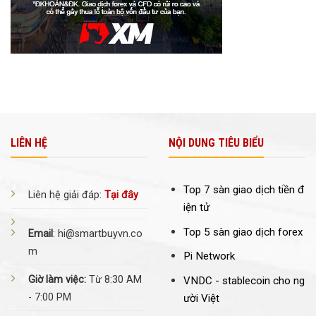
LIÊN HỆ
NỘI DUNG TIÊU BIỂU
Top 7 sàn giao dịch tiền đ
Liên hệ giải đáp:
Tại đây
iện tử
Top 5 sàn giao dịch forex
Email
: hi@smartbuyvn.co
m
Pi Network
Giờ làm việc:
Từ 8:30 AM
VNDC -
stablecoin cho ng
- 7:00 PM
ười Việt