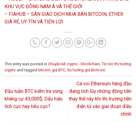
KHU VỰC ĐÔNG NAM Á VÀ THẾ GIỚI
–
FIAHUB – SÀN GIAO DỊCH MUA BÁN BITCOIN, ETHER
GIÁ RẺ, UY TÍN VÀ TIỆN LỢI
This entry was posted in
Chuyện kể crypto - blockchain
,
Tin tức thị trường
crypto
and tagged
bitcoin
,
giá BTC
,
Xu hướng giá Bictcoin
.
Cá voi Ethereum hàng đầu
Đầu tuần BTC kiểm tra vùng
đang tích lũy những đồng tiền
kháng cự 43,000$, Dấu hiệu
thay thế này khi thị trường tiền
tích cực hay tiêu cực?
điện tử vào giai đoạn điều
chỉnh