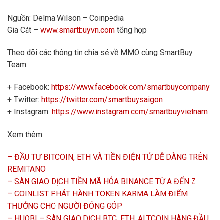
Nguồn: Delma Wilson – Coinpedia
Gia Cát –
www.smartbuyvn.com
tổng hợp
Theo dõi các thông tin chia sẻ về MMO cùng SmartBuy
Team:
+ Facebook:
https://www.facebook.com/smartbuycompany
+ Twitter:
https://twitter.com/smartbuysaigon
+ Instagram:
https://www.instagram.com/smartbuyvietnam
Xem thêm:
– ĐẦU TƯ BITCOIN, ETH VÀ TIỀN ĐIỆN TỬ DỄ DÀNG TRÊN
REMITANO
– SÀN GIAO DỊCH TIỀN MÃ HÓA BINANCE TỪ A ĐẾN Z
– COINLIST PHÁT HÀNH TOKEN KARMA LÀM ĐIỂM
THƯỞNG CHO NGƯỜI ĐÓNG GÓP
– HUOBI – SÀN GIAO DỊCH BTC, ETH, ALTCOIN HÀNG ĐẦU