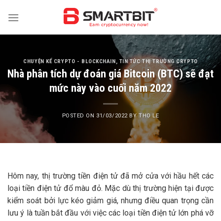
Skip
to
content
CHUYỆN KỂ CRYPTO - BLOCKCHAIN
,
TIN TỨC THỊ TRƯỜNG CRYPTO
Nhà phân tích dự đoán giá Bitcoin (BTC) sẽ đạt
mức này vào cuối năm 2022
POSTED ON
31/03/2022
BY
THO LE
Hôm nay, thị trường tiền điện tử đã mở cửa với hầu hết các
loại tiền điện tử đổ màu đỏ. Mặc dù thị trường hiện tại được
kiểm soát bởi lực kéo giảm giá, nhưng điều quan trọng cần
lưu ý là tuần bắt đầu với việc các loại tiền điện tử lớn phá vỡ