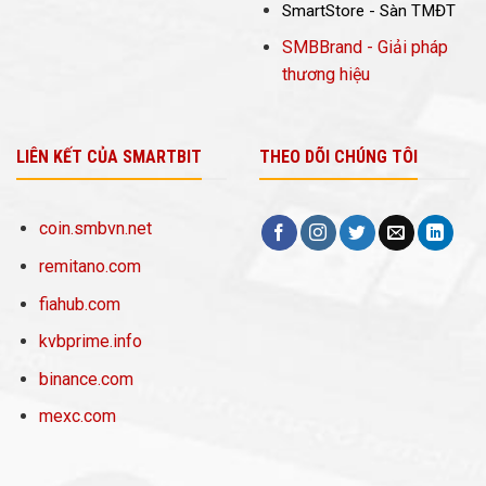
SmartStore - Sàn TMĐT
SMBBrand - Giải pháp
thương hiệu
LIÊN KẾT CỦA SMARTBIT
THEO DÕI CHÚNG TÔI
coin.smbvn.net
remitano.com
fiahub.com
kvbprime.info
binance.com
mexc.com