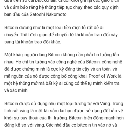
dựa trên sổ cái blockchain. Chuỗi khối ghi lại các giao dịch
và đảm bảo rằng hệ thống tiếp tục chạy theo các quy định
ban đầu của Satoshi Nakomoto.
Bitcoin dường như là một loại tiền điện tử rất dễ di
chuyển. Thật đơn giản để chuyển từ tài khoản trao đổi này
sang tài khoản trao đổi khác.
Mặt khác, người dùng Bitcoin không cần phải tin tưởng lẫn
nhau. Họ chỉ tin tưởng vào công nghệ của Bitcoin, công nghệ
đã được chứng minh là cực kỳ đáng tin cậy và an toàn, và
mã nguồn của nó được công bố công khai. Proof of Work là
một hệ thống mở mà bất kỳ ai cũng có thể tự mình kiểm tra
và xác minh.
Bitcoin được sử dụng như một loại tương tự với Vàng. Trong
lịch sử, vàng là một tài sản dài hạn được sử dụng để bảo vệ
khỏi sự suy thoái của thị trường. Bitcoin biến động mạnh hơn
đáng kể so với vàng. Các nhà đầu cơ bitcoin tin vào nó và