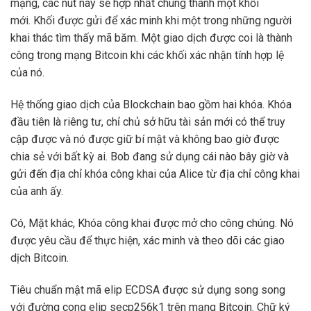
mạng, các nút này sẽ hợp nhất chúng thành một khối
mới.
Khối được gửi để xác minh khi một trong những người
khai thác tìm thấy mã băm.
Một giao dịch được coi là thành
công trong mạng Bitcoin khi các khối xác nhận tính hợp lệ
của nó.
Hệ thống giao dịch của Blockchain bao gồm hai khóa.
Khóa
đầu tiên là riêng tư, chỉ chủ sở hữu tài sản mới có thể truy
cập được và nó được giữ bí mật và không bao giờ được
chia sẻ với bất kỳ ai.
Bob đang sử dụng cái nào bây giờ và
gửi đến địa chỉ khóa công khai của Alice từ địa chỉ công khai
của anh ấy.
Có, Mặt khác, Khóa công khai được mở cho công chúng. Nó
được yêu cầu để thực hiện, xác minh và theo dõi các giao
dịch Bitcoin.
Tiêu chuẩn mật mã elip ECDSA được sử dụng song song
với đường cong elip secp256k1 trên mạng Bitcoin. Chữ ký