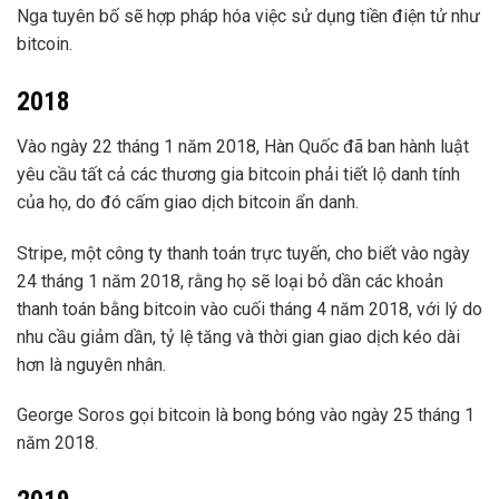
Nga tuyên bố sẽ hợp pháp hóa việc sử dụng tiền điện tử như
bitcoin.
2018
Vào ngày 22 tháng 1 năm 2018, Hàn Quốc đã ban hành luật
yêu cầu tất cả các thương gia bitcoin phải tiết lộ danh tính
của họ, do đó cấm giao dịch bitcoin ẩn danh.
Stripe, một công ty thanh toán trực tuyến, cho biết vào ngày
24 tháng 1 năm 2018, rằng họ sẽ loại bỏ dần các khoản
thanh toán bằng bitcoin vào cuối tháng 4 năm 2018, với lý do
nhu cầu giảm dần, tỷ lệ tăng và thời gian giao dịch kéo dài
hơn là nguyên nhân.
George Soros gọi bitcoin là bong bóng vào ngày 25 tháng 1
năm 2018.