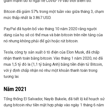
giảm mạnh do lo ngại về Covid-19 vào thời điểm đó.
Bitcoin đã giảm 57% trong một tuần vào giữa tháng 3, chạm
mức thấp nhất là 3.867 USD.
PayPal đã tuyên bố vào tháng 10 năm 2020 rằng người
dùng của họ sẽ có thể mua và bán bitcoin trên nền tảng của
nó nhưng không phải để gửi hoặc rút bitcoin.
Tesla, công ty sản xuất ô tô điện của Elon Musk, đã chấp
nhận thanh toán bằng bitcoin. Vào tháng 1 năm 2020, nó đã
mua 1,5 tỷ đô la (1,1 tỷ bảng Anh) bằng tiền điện tử Bitcoin,
với ý định chấp nhận nó như một khoản thanh toán trong
tương lai.
Năm 2021
Tổng thống El Salvador, Nayib Bukele, đã tiết lộ kế hoạch sử
dụng bitcoin như tiền mặt hợp pháp vào ngày 1 tháng 6 năm