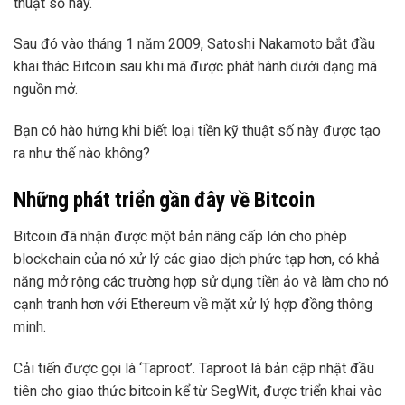
thuật số này.
Sau đó vào tháng 1 năm 2009, Satoshi Nakamoto bắt đầu
khai thác Bitcoin sau khi mã được phát hành dưới dạng mã
nguồn mở.
Bạn có hào hứng khi biết loại tiền kỹ thuật số này được tạo
ra như thế nào không?
Những phát triển gần đây về Bitcoin
Bitcoin đã nhận được một bản nâng cấp lớn cho phép
blockchain của nó xử lý các giao dịch phức tạp hơn, có khả
năng mở rộng các trường hợp sử dụng tiền ảo và làm cho nó
cạnh tranh hơn với Ethereum về mặt xử lý hợp đồng thông
minh.
Cải tiến được gọi là ‘Taproot’. Taproot là bản cập nhật đầu
tiên cho giao thức bitcoin kể từ SegWit, được triển khai vào