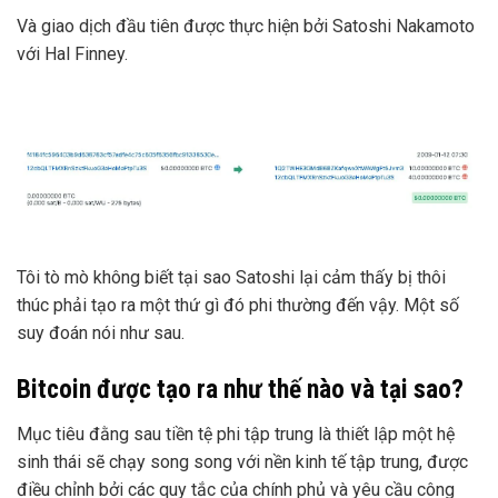
Và giao dịch đầu tiên được thực hiện bởi Satoshi Nakamoto
với Hal Finney.
Tôi tò mò không biết tại sao Satoshi lại cảm thấy bị thôi
thúc phải tạo ra một thứ gì đó phi thường đến vậy.
Một số
suy đoán nói như sau.
Bitcoin được tạo ra như thế nào và tại sao?
Mục tiêu đằng sau tiền tệ phi tập trung là thiết lập một hệ
sinh thái sẽ chạy song song với nền kinh tế tập trung, được
điều chỉnh bởi các quy tắc của chính phủ và yêu cầu công