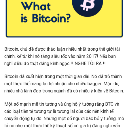
Bitcoin, chủ đề được thảo luận nhiều nhất trong thế giới tài
chính, kể từ khi nó tăng siêu tốc vào năm 2017! Nếu bạn
nghĩ điều đó thật đáng kinh ngạc !!
NGHE TÔI RA !!
Bitcoin đã xuất hiện trong một thời gian dài.
Nó đã trở thành
một thực thể mang lại lợi nhuận cho nhiều bagger. Mặc dù,
nhiều nhà lãnh đạo trong ngành đã có nhiều ý kiến ​​về Bitcoin.
Một số mạnh mẽ tin tưởng và ủng hộ ý tưởng rằng BTC và
các loại tiền tệ tương tự là tương lai của các nền kinh tế
chuyển động tự do.
Nhưng một số người bác bỏ ý tưởng, mô
tả nó như một thực thể kỹ thuật số có giá trị đáng nghi vấn