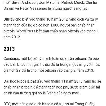
mở.” Gavin Andresen, Jon Matonis, Patrick Murck, Charlie
Shrem và Peter Vessenes là những người sáng lập.
BitPay cho biết vào tháng 10 năm 2012 rằng dịch vụ xử lý
thanh toán của họ đã có hơn 1.000 người bán chấp nhận
bitcoin. WordPress bắt đầu chấp nhận bitcoin vào tháng 11
năm 2012.
2013
Coinbase, một bộ xử lý thanh toán dựa trên bitcoin, đã báo
cáo bán bitcoin trị giá 1 triệu đô la trong một tháng với mức
giá hơn 22 đô la cho mỗi bitcoin vào tháng 2 năm 2013.
Đại học Nicosia bắt đầu vào tháng 11 năm 2013 rằng họ sẽ
chấp nhận bitcoin để thanh toán học phí, được giám đốc tài
chính của trường gọi nó là “vàng của ngày mai”.
BTC, một sàn giao dịch bitcoin có trụ sở tại Trung Quốc,