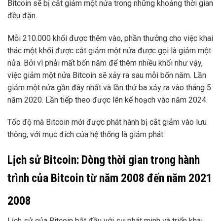
Bitcoin sẽ bị cắt giảm một nửa trong những khoảng thời gian
đều đặn.
Mỗi 210.000 khối được thêm vào, phần thưởng cho việc khai
thác một khối được cắt giảm một nửa được gọi là giảm một
nửa.
Bởi vì phải mất bốn năm để thêm nhiều khối như vậy,
việc giảm một nửa Bitcoin sẽ xảy ra sau mỗi bốn năm. Lần
giảm một nửa gần đây nhất và lần thứ ba xảy ra vào tháng 5
năm 2020. Lần tiếp theo được lên kế hoạch vào năm 2024.
Tốc độ mà Bitcoin mới được phát hành bị cắt giảm vào lưu
thông, với mục đích của hệ thống là giảm phát.
Lịch sử Bitcoin:
Dòng thời gian trong hành
trình của Bitcoin từ năm 2008 đến năm 2021
2008
Lịch sử của Bitcoin bắt đầu với sự phát minh và triển khai