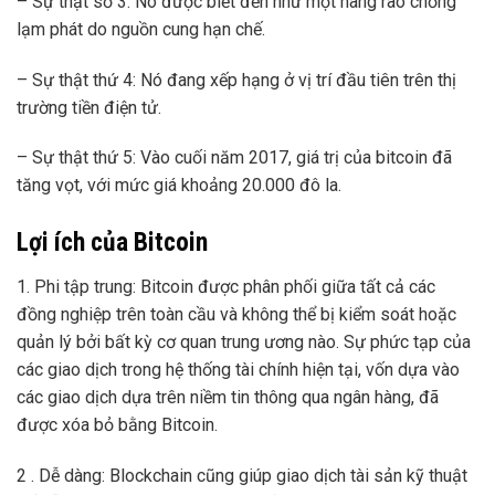
– Sự thật số 3: Nó được biết đến như một hàng rào chống
lạm phát do nguồn cung hạn chế.
– Sự thật thứ 4: Nó đang xếp hạng ở vị trí đầu tiên trên thị
trường tiền điện tử.
– Sự thật thứ 5: Vào cuối năm 2017, giá trị của bitcoin đã
tăng vọt, với mức giá khoảng 20.000 đô la.
Lợi ích của Bitcoin
1. Phi tập trung: Bitcoin được phân phối giữa tất cả các
đồng nghiệp trên toàn cầu và không thể bị kiểm soát hoặc
quản lý bởi bất kỳ cơ quan trung ương nào. Sự phức tạp của
các giao dịch trong hệ thống tài chính hiện tại, vốn dựa vào
các giao dịch dựa trên niềm tin thông qua ngân hàng, đã
được xóa bỏ bằng Bitcoin.
2 . Dễ dàng: Blockchain cũng giúp giao dịch tài sản kỹ thuật