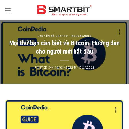
Skip
to
content
CHUYỆN KỂ CRYPTO - BLOCKCHAIN
Mọi thứ bạn cần biết về Bitcoin! Hướng dẫn
cho người mới bắt đầu
POSTED ON
12/04/2022
BY
DUA2021