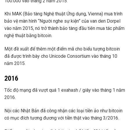
100.000 vào tháng 2 năm 2015.
Khi MAK (Bảo tàng Nghệ thuật Ứng dụng, Vienna) mua trình
bảo vệ màn hình “Người nghe sự kiện” của van den Dorpel
vào năm 2015, nó trở thành bảo tàng đầu tiên mua tác phẩm
nghệ thuật bằng bitcoin.
Một đề xuất để thêm một điểm mã cho biểu tượng bitcoin
đã được trình bày cho Unicode Consortium vào tháng 10
năm 2015.
2016
Tốc độ mạng đã vượt quá 1 exahash / giây vào tháng 1 năm
2016.
Nội các Nhật Bản đã công nhận các loại tiền ảo như bitcoin
có mục đích tương đương với tiền thật vào tháng 3/2016.