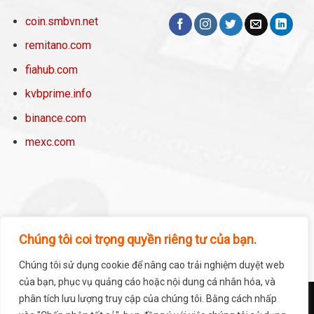
coin.smbvn.net
remitano.com
fiahub.com
kvbprime.info
binance.com
mexc.com
Chúng tôi coi trọng quyền riêng tư của bạn.
Chúng tôi sử dụng cookie để nâng cao trải nghiệm duyệt web
của bạn, phục vụ quảng cáo hoặc nội dung cá nhân hóa, và
phân tích lưu lượng truy cập của chúng tôi. Bằng cách nhấp
TRANG CHỦ
DỰ ÁN
SÀN & VÍ
NEWS – BLOG
GIỚI THIỆU
LIÊN HỆ