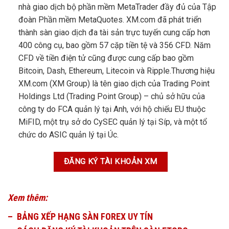
nhà giao dịch bộ phần mềm MetaTrader đầy đủ của Tập
đoàn Phần mềm MetaQuotes. XM.com đã phát triển
thành sàn giao dịch đa tài sản trực tuyến cung cấp hơn
400 công cụ, bao gồm 57 cặp tiền tệ và 356 CFD. Năm
CFD về tiền điện tử cũng được cung cấp bao gồm
Bitcoin, Dash, Ethereum, Litecoin và Ripple.Thương hiệu
XM.com (XM Group) là tên giao dịch của Trading Point
Holdings Ltd (Trading Point Group) – chủ sở hữu của
công ty do FCA quản lý tại Anh, với hộ chiếu EU thuộc
MiFID, một trụ sở do CySEC quản lý tại Síp, và một tổ
chức do ASIC quản lý tại Úc.
ĐĂNG KÝ TÀI KHOẢN XM
Xem thêm:
– BẢNG XẾP HẠNG SÀN FOREX UY TÍN