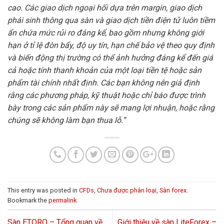
cao. Các giao dịch ngoại hối dựa trên margin, giao dịch
phái sinh thông qua sàn và giao dịch tiền điện tử luôn tiềm
ẩn chứa mức rủi ro đáng kể, bao gồm nhưng không giới
hạn ở tỉ lệ đòn bẩy, độ uy tín, hạn chế bảo vệ theo quy định
và biến động thị trường có thể ảnh hưởng đáng kể đến giá
cả hoặc tính thanh khoản của một loại tiền tệ hoặc sản
phẩm tài chính nhất định. Các bạn không nên giả định
rằng các phương pháp, kỹ thuật hoặc chỉ báo được trình
bày trong các sản phẩm này sẽ mang lợi nhuận, hoặc rằng
chúng sẽ không làm bạn thua lỗ.”
This entry was posted in
CFDs
,
Chưa được phân loại
,
Sàn forex
.
Bookmark the
permalink
.
Sàn ETORO – Tổng quan về
Giới thiệu về sàn LiteForex –