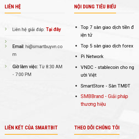
LIÊN HỆ
NỘI DUNG TIÊU BIỂU
Top 7 sàn giao dịch tiền đ
Liên hệ giải đáp:
Tại đây
iện tử
Top 5 sàn giao dịch forex
Email
: hi@smartbuyvn.co
m
Pi Network
Giờ làm việc:
Từ 8:30 AM
VNDC -
stablecoin cho ng
- 7:00 PM
ười Việt
SmartStore - Sàn TMĐT
SMBBrand - Giải pháp
thương hiệu
LIÊN KẾT CỦA SMARTBIT
THEO DÕI CHÚNG TÔI