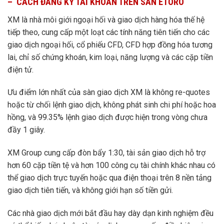
– CÁCH ĐĂNG KÝ TÀI KHOẢN TRÊN SÀN ETORO
XM là nhà môi giới ngoại hối và giao dịch hàng hóa thế hệ
tiếp theo, cung cấp một loạt các tính năng tiên tiến cho các
giao dịch ngoại hối, cổ phiếu CFD, CFD hợp đồng hóa tương
lai, chỉ số chứng khoán, kim loại, năng lượng và các cặp tiền
điện tử.
Ưu điểm lớn nhất của sàn giao dịch XM là không re-quotes
hoặc từ chối lệnh giao dịch, không phát sinh chi phí hoặc hoa
hồng, và 99.35% lệnh giao dịch được hiện trong vòng chưa
đầy 1 giây.
XM Group cung cấp đòn bẩy 1:30, tài sản giao dịch hỗ trợ
hơn 60 cặp tiền tệ và hơn 100 công cụ tài chính khác nhau có
thể giao dịch trực tuyến hoặc qua điện thoại trên 8 nền tảng
giao dịch tiên tiến, và không giới hạn số tiền gửi.
Các nhà giao dịch mới bắt đầu hay dày dạn kinh nghiệm đều