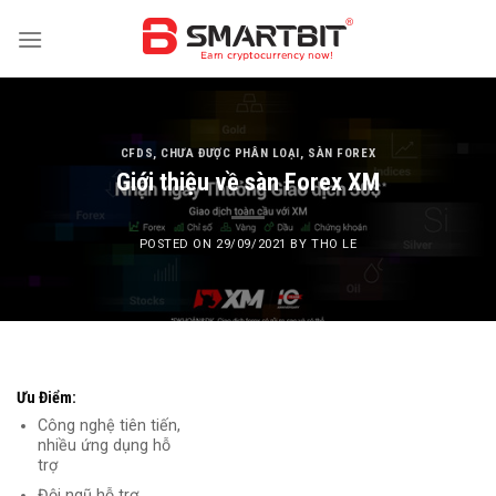
Skip
to
content
CFDS
,
CHƯA ĐƯỢC PHÂN LOẠI
,
SÀN FOREX
Giới thiệu về sàn Forex XM
POSTED ON
29/09/2021
BY
THO LE
Ưu Điểm:
Công nghệ tiên tiến,
nhiều ứng dụng hỗ
trợ
Đội ngũ hỗ trợ