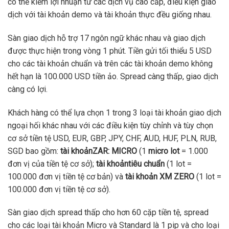
có thể kiếm lợi nhuận từ các dịch vụ cao cấp, điều kiện giao
dịch với tài khoản demo và tài khoản thực đều giống nhau.
Sàn giao dịch hỗ trợ 17 ngôn ngữ khác nhau và giao dịch
được thực hiện trong vòng 1 phút. Tiền gửi tối thiểu 5 USD
cho các tài khoản chuẩn và trên các tài khoản demo không
hết hạn là 100.000 USD tiền ảo. Spread càng thấp, giao dịch
càng có lợi.
Khách hàng có thể lựa chọn 1 trong 3 loại tài khoản giao dịch
ngoại hối khác nhau với các điều kiện tùy chỉnh và tùy chọn
cơ sở tiền tệ USD, EUR, GBP, JPY, CHF, AUD, HUF, PLN, RUB,
SGD bao gồm:
tài khoảnZAR: MICRO
(1
micro lot
= 1.000
đơn vị của tiền tệ cơ sở);
tài khoảntiêu chuẩn
(1 lot =
100.000 đơn vị tiền tệ cơ bản) và
tài khoản XM ZERO
(1 lot =
100.000 đơn vị tiền tệ cơ sở).
Sàn giao dịch spread thấp cho hơn 60 cặp tiền tệ, spread
cho các loại tài khoản Micro và Standard là 1 pip và cho loại