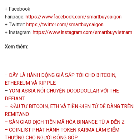
+ Facebook
Fanpage:
https://www.facebook.com/smartbuysaigon
+ Twitter:
https://twitter.com/smartbuysaigon
+ Instagram:
https://www.instagram.com/smartbuyvietnam
Xem thêm:
– ĐÂY LÀ HÀNH ĐỘNG GIÁ SẮP TỚI CHO BITCOIN,
ETHEREUM VÀ RIPPLE
–
YONI ASSIA NÓI CHUYỆN DOODDOLLAR VỚI THE
DEFIANT
– ĐẦU TƯ BITCOIN, ETH VÀ TIỀN ĐIỆN TỬ DỄ DÀNG TRÊN
REMITANO
– SÀN GIAO DỊCH TIỀN MÃ HÓA BINANCE TỪ A ĐẾN Z
– COINLIST PHÁT HÀNH TOKEN KARMA LÀM ĐIỂM
THƯỞNG CHO NGƯỜI ĐÓNG GÓP