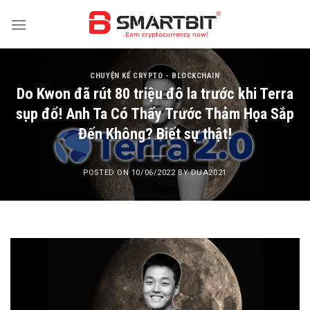
Skip
to
content
CHUYỆN KỂ CRYPTO - BLOCKCHAIN
Do Kwon đã rút 80 triệu đô la trước khi Terra
sụp đổ! Anh Ta Có Thấy Trước Thảm Họa Sắp
Đến Không? Biết sự thật!
POSTED ON
10/06/2022
BY
DUA2021