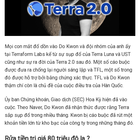
Mọi con mắt đổ dồn vào Do Kwon và đội nhóm của anh ấy
tại Terraform Labs kể từ sự sụp đổ của Terra Luna và UST
cũng như sự ra đời của Terra 2.0 sau đó. Một số cáo buộc
được đưa ra chống lại người sáng lập và TFL, một số trong
đó được hỗ trợ bởi bằng chứng xác thực. TFL và Do Kwon
thậm chí còn là chủ đề của cuộc điều tra của Hàn Quốc.
Ủy ban Chứng khoán, Giao dịch (SEC) Hoa Kỳ hiện đã vào
cuộc. Theo Naver, Do Kwon đã nhận thức được rằng Terra
sắp sụp đổ trong nhiều tháng. Kwon bị cáo buộc đã rút một
khoản tiền lớn từ kho bạc của công ty trong những tháng đó.
Rửa tiền trị giá 80 triệu đô la ?