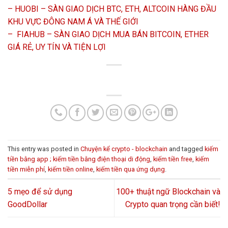
– HUOBI – SÀN GIAO DỊCH BTC, ETH, ALTCOIN HÀNG ĐẦU
KHU VỰC ĐÔNG NAM Á VÀ THẾ GIỚI
–
FIAHUB – SÀN GIAO DỊCH MUA BÁN BITCOIN, ETHER
GIÁ RẺ, UY TÍN VÀ TIỆN LỢI
This entry was posted in
Chuyện kể crypto - blockchain
and tagged
kiếm
tiền bằng app ; kiếm tiền bằng điện thoại di động
,
kiếm tiền free
,
kiếm
tiền miễn phí
,
kiếm tiền online
,
kiếm tiền qua ứng dụng
.
5 mẹo để sử dụng
100+ thuật ngữ Blockchain và
GoodDollar
Crypto quan trọng cần biết!