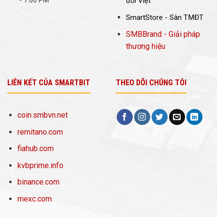
- 7:00 PM
ười Việt
SmartStore - Sàn TMĐT
SMBBrand - Giải pháp
thương hiệu
LIÊN KẾT CỦA SMARTBIT
THEO DÕI CHÚNG TÔI
coin.smbvn.net
remitano.com
fiahub.com
kvbprime.info
binance.com
mexc.com