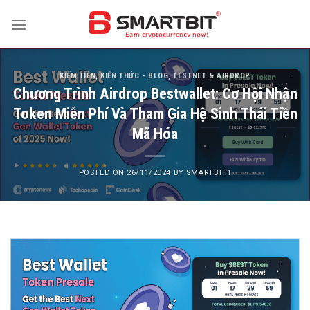
Skip
to
content
KIẾM TIỀN
,
KIẾN THỨC - BLOG
,
TESTNET & AIRDROP
Chương Trình Airdrop Bestwallet: Cơ Hội Nhận
Token Miễn Phí Và Tham Gia Hệ Sinh Thái Tiền
Mã Hóa
POSTED ON
26/11/2024
BY
SMARTBIT1