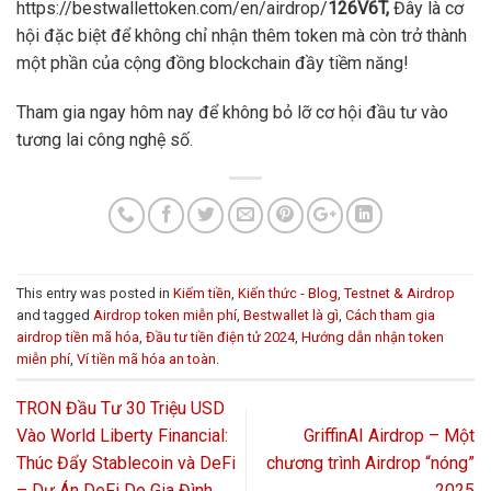
https://bestwallettoken.com/en/airdrop/
126V6T,
Đây là cơ
hội đặc biệt để không chỉ nhận thêm token mà còn trở thành
một phần của cộng đồng blockchain đầy tiềm năng!
Tham gia ngay hôm nay để không bỏ lỡ cơ hội đầu tư vào
tương lai công nghệ số.
This entry was posted in
Kiếm tiền
,
Kiến thức - Blog
,
Testnet & Airdrop
and tagged
Airdrop token miễn phí
,
Bestwallet là gì
,
Cách tham gia
airdrop tiền mã hóa
,
Đầu tư tiền điện tử 2024
,
Hướng dẫn nhận token
miễn phí
,
Ví tiền mã hóa an toàn
.
TRON Đầu Tư 30 Triệu USD
Vào World Liberty Financial:
GriffinAI Airdrop – Một
Thúc Đẩy Stablecoin và DeFi
chương trình Airdrop “nóng”
– Dự Án DeFi Do Gia Đình
2025