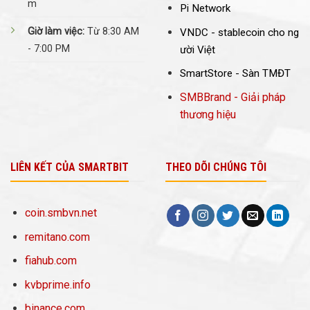
m
Pi Network
Giờ làm việc:
Từ 8:30 AM
VNDC -
stablecoin cho ng
- 7:00 PM
ười Việt
SmartStore - Sàn TMĐT
SMBBrand - Giải pháp
thương hiệu
LIÊN KẾT CỦA SMARTBIT
THEO DÕI CHÚNG TÔI
coin.smbvn.net
remitano.com
fiahub.com
kvbprime.info
binance.com