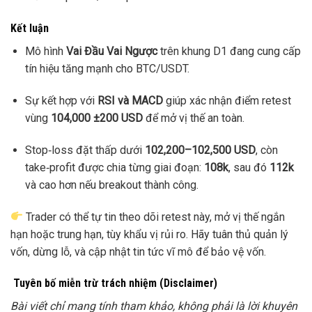
Kết luận
Mô hình
Vai Đầu Vai Ngược
trên khung D1 đang cung cấp
tín hiệu tăng mạnh cho BTC/USDT.
Sự kết hợp với
RSI và MACD
giúp xác nhận điểm retest
vùng
104,000 ±200 USD
để mở vị thế an toàn.
Stop‑loss đặt thấp dưới
102,200–102,500 USD
, còn
take‑profit được chia từng giai đoạn:
108k
, sau đó
112k
và cao hơn nếu breakout thành công.
Trader có thể tự tin theo dõi retest này, mở vị thế ngắn
hạn hoặc trung hạn, tùy khẩu vị rủi ro. Hãy tuân thủ quản lý
vốn, dừng lỗ, và cập nhật tin tức vĩ mô để bảo vệ vốn.
Tuyên bố miễn trừ trách nhiệm (Disclaimer)
Bài viết chỉ mang tính tham khảo, không phải là lời khuyên