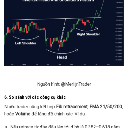
Nguồn hình:
@MerlijnTrader
6. So sánh với các công cụ khác
Nhiều trader cũng kết hợp
Fib retracement
,
EMA 21/50/200
,
hoặc
Volume
để tăng độ chính xác. Ví dụ:
Nếu retrace từ đáy đầu lên tới đỉnh là 0.382–0.618 nằm