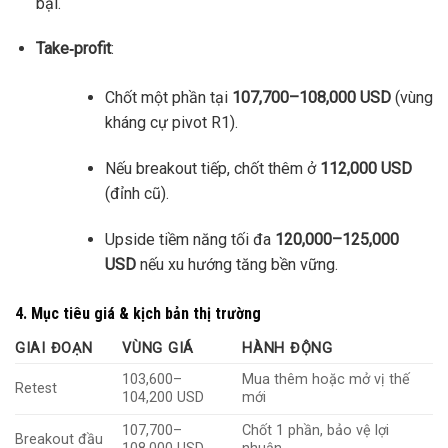
bại.
Take‑profit
:
Chốt một phần tại
107,700–108,000 USD
(vùng
kháng cự pivot R1).
Nếu breakout tiếp, chốt thêm ở
112,000 USD
(đỉnh cũ).
Upside tiềm năng tối đa
120,000–125,000
USD
nếu xu hướng tăng bền vững.
4. Mục tiêu giá & kịch bản thị trường
GIAI ĐOẠN
VÙNG GIÁ
HÀNH ĐỘNG
103,600–
Mua thêm hoặc mở vị thế
Retest
104,200 USD
mới
107,700–
Chốt 1 phần, bảo vệ lợi
Breakout đầu