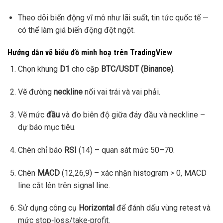
Theo dõi biến động vĩ mô như lãi suất, tin tức quốc tế —
có thể làm giá biến động đột ngột.
Hướng dẫn vẽ biểu đồ minh hoạ trên TradingView
Chọn khung
D1
cho cặp
BTC/USDT (Binance)
.
Vẽ đường
neckline
nối vai trái và vai phải.
Vẽ mức
đầu
và đo biên độ giữa đáy đầu và neckline –
dự báo mục tiêu.
Chèn chỉ báo
RSI
(14) – quan sát mức 50–70.
Chèn
MACD
(12,26,9) – xác nhận histogram > 0, MACD
line cắt lên trên signal line.
Sử dụng công cụ
Horizontal
để đánh dấu vùng retest và
mức stop‑loss/take‑profit.