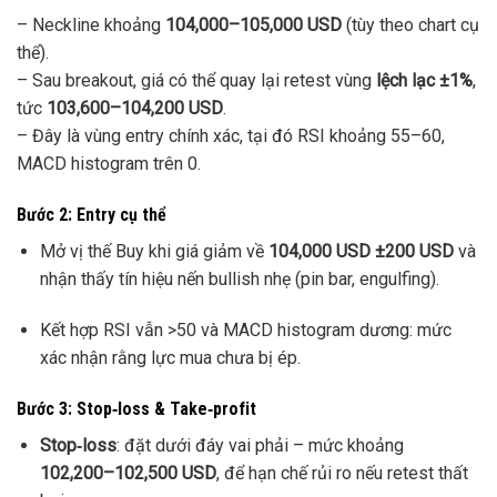
– Neckline khoảng
104,000–105,000 USD
(tùy theo chart cụ
thể).
– Sau breakout, giá có thể quay lại retest vùng
lệch lạc ±1%
,
tức
103,600–104,200 USD
.
– Đây là vùng entry chính xác, tại đó RSI khoảng 55–60,
MACD histogram trên 0.
Bước 2: Entry cụ thể
Mở vị thế Buy khi giá giảm về
104,000 USD ±200 USD
và
nhận thấy tín hiệu nến bullish nhẹ (pin bar, engulfing).
Kết hợp RSI vẫn >50 và MACD histogram dương: mức
xác nhận rằng lực mua chưa bị ép.
Bước 3: Stop‑loss & Take‑profit
Stop‑loss
: đặt dưới đáy vai phải – mức khoảng
102,200–102,500 USD
, để hạn chế rủi ro nếu retest thất