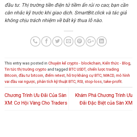
đầu tư. Thị trường tiền điện tử tiềm ẩn rủi ro cao; bạn cần
cân nhắc kỹ trước khi giao dịch. SmartBit.click và tác giả
không chịu trách nhiệm về bất kỳ thua lỗ nào.
This entry was posted in
Chuyện kể crypto - blockchain
,
Kiến thức - Blog
,
Tin tức thị trường crypto
and tagged
BTC USDT
,
chiến lược trading
Bitcoin
,
đầu tư bitcoin
,
điểm retest
,
hỗ trợ kháng cự BTC
,
MACD
,
mô hình
vai đầu vai ngược
,
phân tích kỹ thuật BTC
,
RSI
,
stop-loss
,
take-profit
.
Chương Trình Ưu Đãi Của Sàn
Khám Phá Chương Trình Ưu
XM: Cơ Hội Vàng Cho Traders
Đãi Đặc Biệt của Sàn XM
HỖ TRỢ GIẢI ĐÁP