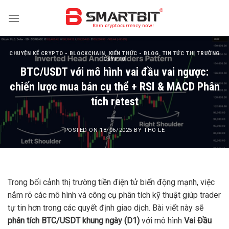
Skip
to
content
CHUYỆN KỂ CRYPTO - BLOCKCHAIN
,
KIẾN THỨC - BLOG
,
TIN TỨC THỊ TRƯỜNG
CRYPTO
BTC/USDT với mô hình vai đầu vai ngược:
chiến lược mua bán cụ thể + RSI & MACD Phân
tích retest
POSTED ON
18/06/2025
BY
THO LE
Trong bối cảnh thị trường tiền điện tử biến động mạnh, việc
nắm rõ các mô hình và công cụ phân tích kỹ thuật giúp trader
tự tin hơn trong các quyết định giao dịch. Bài viết này sẽ
phân tích BTC/USDT khung ngày (D1)
với mô hình
Vai Đầu