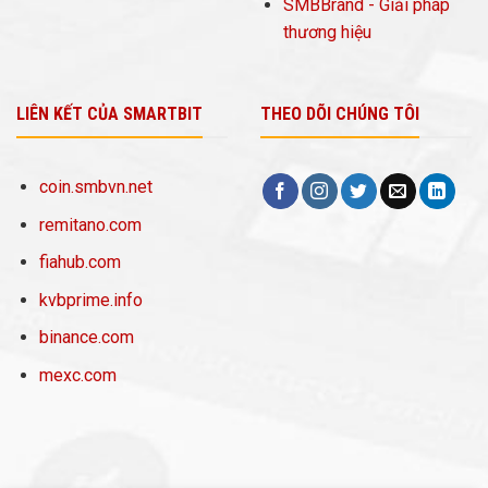
SMBBrand - Giải pháp
thương hiệu
LIÊN KẾT CỦA SMARTBIT
THEO DÕI CHÚNG TÔI
coin.smbvn.net
remitano.com
fiahub.com
kvbprime.info
binance.com
mexc.com