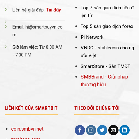
Top 7 sàn giao dịch tiền đ
Liên hệ giải đáp:
Tại đây
iện tử
Top 5 sàn giao dịch forex
Email
: hi@smartbuyvn.co
m
Pi Network
Giờ làm việc:
Từ 8:30 AM
VNDC -
stablecoin cho ng
- 7:00 PM
ười Việt
SmartStore - Sàn TMĐT
SMBBrand - Giải pháp
thương hiệu
LIÊN KẾT CỦA SMARTBIT
THEO DÕI CHÚNG TÔI
coin.smbvn.net