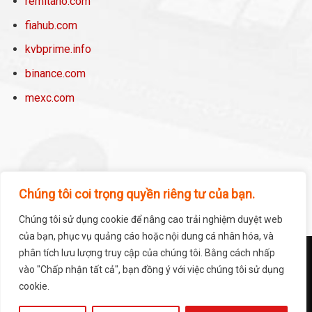
remitano.com
fiahub.com
kvbprime.info
binance.com
mexc.com
Chúng tôi coi trọng quyền riêng tư của bạn.
Chúng tôi sử dụng cookie để nâng cao trải nghiệm duyệt web
của bạn, phục vụ quảng cáo hoặc nội dung cá nhân hóa, và
phân tích lưu lượng truy cập của chúng tôi. Bằng cách nhấp
TRANG CHỦ
DỰ ÁN
SÀN & VÍ
NEWS – BLOG
GIỚI THIỆU
LIÊN HỆ
vào "Chấp nhận tất cả", bạn đồng ý với việc chúng tôi sử dụng
cookie.
Copyright 2026 ©
Smartbit