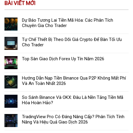
BÀI VIẾT MỚI
Dự Báo Tương Lai Tiền Mã Hóa: Các Phân Tích
Chuyên Gia Cho Trader
Tự Chế Thiết Bị Theo Dõi Giá Crypto Để Bàn Tối Ưu
Cho Trader
Top Sàn Giao Dịch Forex Uy Tín Năm 2026
Hướng Dẫn Nạp Tiền Binance Qua P2P Không Mất Phí
Và An Toàn Nhất 2026
So Sánh Binance Và OKX: Đâu Là Nền Tảng Tiền Mã
Hóa Hoàn Hảo?
TradingView Pro Có Đáng Nâng Cấp? Phân Tích Tính
Năng Và Hiệu Quả Giao Dịch 2026