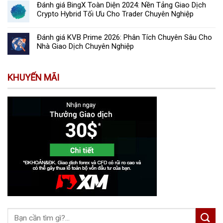
Đánh giá BingX Toàn Diện 2024: Nền Tảng Giao Dịch
Crypto Hybrid Tối Ưu Cho Trader Chuyên Nghiệp
Đánh giá KVB Prime 2026: Phân Tích Chuyên Sâu Cho
Nhà Giao Dịch Chuyên Nghiệp
KHUYẾN MÃI