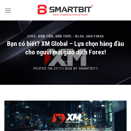
Skip
to
content
CFDS
,
KIẾM TIỀN
,
KIẾN THỨC - BLOG
,
SÀN FOREX
Bạn có biết? XM Global – Lựa chọn hàng đầu
cho người mới giao dịch Forex!
POSTED ON
27/11/2024
BY
SMARTBIT1