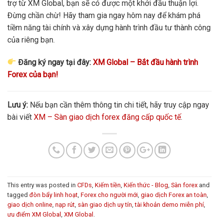
trợ từ XM Global, bạn sẽ có được một khởi đầu thuận lợi.
Đừng chần chừ! Hãy tham gia ngay hôm nay để khám phá
tiềm năng tài chính và xây dựng hành trình đầu tư thành công
của riêng bạn.
Đăng ký ngay tại đây:
XM Global – Bắt đầu hành trình
Forex của bạn!
Lưu ý:
Nếu bạn cần thêm thông tin chi tiết, hãy truy cập ngay
bài viết
XM – Sàn giao dịch forex đăng cấp quốc tế
.
This entry was posted in
CFDs
,
Kiếm tiền
,
Kiến thức - Blog
,
Sàn forex
and
tagged
đòn bẩy linh hoạt
,
Forex cho người mới
,
giao dịch Forex an toàn
,
giao dịch online
,
nạp rút
,
sàn giao dịch uy tín
,
tài khoản demo miễn phí
,
ưu điểm XM Global
,
XM Global
.