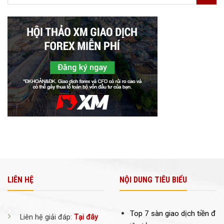
LIÊN HỆ
NỘI DUNG TIÊU BIỂU
Top 7 sàn giao dịch tiền đ
Liên hệ giải đáp:
Tại đây