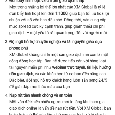
Đòn bẩy linh hoạt và chi phí giao dịch thấp
Một trong những lợi thế lớn nhất của XM Global là tỷ lệ
đòn bẩy linh hoạt lên đến
1:1000
, giúp bạn tối ưu hóa lợi
nhuận với số vốn ban đầu nhỏ. Đồng thời, sàn cung cấp
mức spread cực kỳ cạnh tranh, giúp giảm thiểu chi phí
giao dịch – một yếu tố rất quan trọng đối với người mới.
Đội ngũ hỗ trợ chuyên nghiệp và tài nguyên giáo dục
phong phú
XM Global không chỉ là một sàn giao dịch mà còn là một
cộng đồng học tập. Bạn sẽ được tiếp cận với hàng loạt
tài nguyên miễn phí như
webinar trực tuyến, tài liệu hướng
dẫn giao dịch
, và các khóa học từ cơ bản đến nâng cao.
Đặc biệt, đội ngũ hỗ trợ khách hàng luôn sẵn sàng 24/5
để giải đáp mọi thắc mắc của bạn.
Nạp rút tiền nhanh chóng và an toàn
Một vấn đề khiến nhiều người mới lo lắng khi tham gia
giao dịch online là vấn đề nạp rút tiền. Với XM Global, bạn
hoàn toàn có thể yên tâm nhờ vào quy trình xử lý nhanh