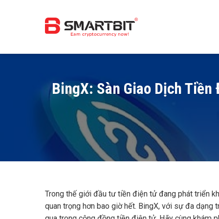
Skip
to
content
BingX: Sàn Giao Dịch Tiền
Trong thế giới đầu tư tiền điện tử đang phát triển k
quan trọng hơn bao giờ hết. BingX, với sự đa dạng tr
qua trong cộng đồng tiền điện tử. Hãy cùng khám ph