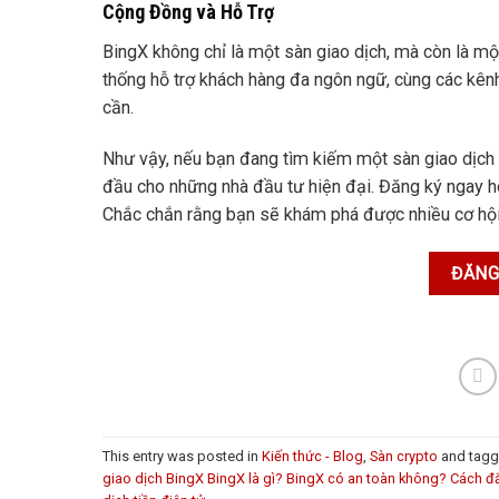
Cộng Đồng và Hỗ Trợ
BingX không chỉ là một sàn giao dịch, mà còn là mộ
thống hỗ trợ khách hàng đa ngôn ngữ, cùng các kênh 
cần.
Như vậy, nếu bạn đang tìm kiếm một sàn giao dịch t
đầu cho những nhà đầu tư hiện đại. Đăng ký ngay 
Chắc chắn rằng bạn sẽ khám phá được nhiều cơ hội 
ĐĂNG
This entry was posted in
Kiến thức - Blog
,
Sàn crypto
and tag
giao dịch BingX BingX là gì? BingX có an toàn không? Cách đă