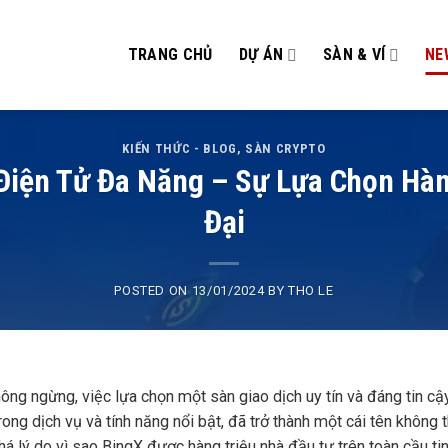
TRANG CHỦ
DỰ ÁN
SÀN & VÍ
NE
KIẾN THỨC - BLOG
,
SÀN CRYPTO
 Điện Tử Đa Năng – Sự Lựa Chọn Hà
Đại
POSTED ON
13/01/2024
BY
THO LE
hông ngừng, việc lựa chọn một sàn giao dịch uy tín và đáng tin cậy
ong dịch vụ và tính năng nổi bật, đã trở thành một cái tên không 
á lý do vì sao BingX được hàng triệu nhà đầu tư trên toàn cầu ti