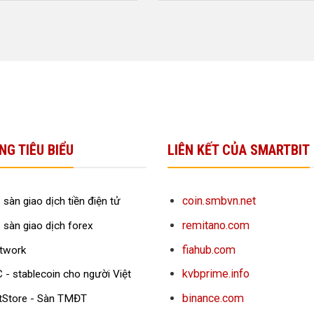
NG TIÊU BIỂU
LIÊN KẾT CỦA SMARTBIT
coin.smbvn.net
 sàn giao dịch tiền điện tử
remitano.com
 sàn giao dịch forex
fiahub.com
twork
kvbprime.info
 -
stablecoin cho người Việt
binance.com
tStore - Sàn TMĐT