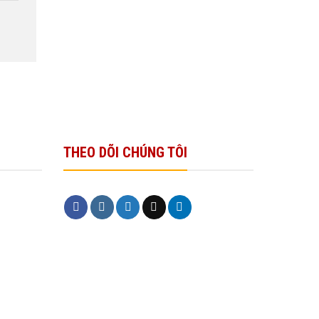
THEO DÕI CHÚNG TÔI