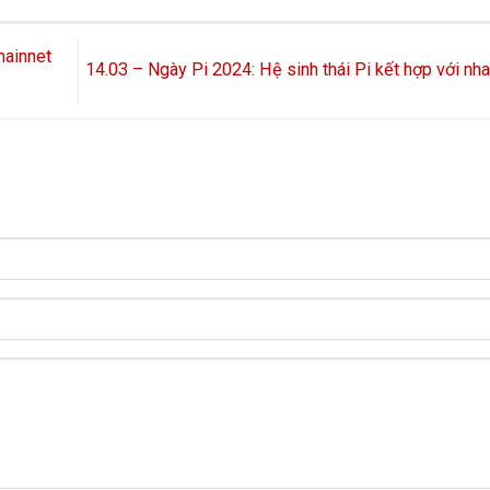
mainnet
14.03 – Ngày Pi 2024: Hệ sinh thái Pi kết hợp với nh