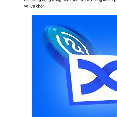
và lựa chọn.