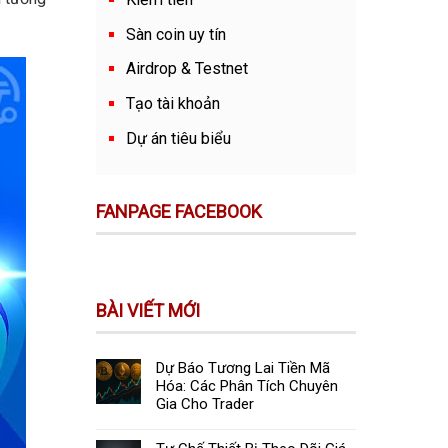
Sàn coin uy tín
Airdrop & Testnet
Tạo tài khoản
Dự án tiêu biểu
FANPAGE FACEBOOK
BÀI VIẾT MỚI
Dự Báo Tương Lai Tiền Mã
Hóa: Các Phân Tích Chuyên
Gia Cho Trader