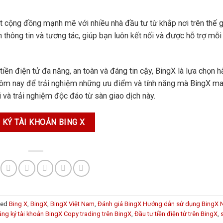
t cộng đồng mạnh mẽ với nhiều nhà đầu tư từ khắp nơi trên thế g
thông tin và tương tác, giúp bạn luôn kết nối và được hỗ trợ mỗi
iền điện tử đa năng, an toàn và đáng tin cậy, BingX là lựa chọn 
hôm nay để trải nghiệm những ưu điểm và tính năng mà BingX man
và trải nghiệm độc đáo từ sàn giao dịch này.
 KÝ TÀI KHOẢN BING X
ged
Bing X
,
BingX
,
BingX Việt Nam
,
Đánh giá BingX Hướng dẫn sử dụng BingX 
ng ký tài khoản BingX Copy trading trên BingX
,
Đầu tư tiền điện tử trên BingX
,