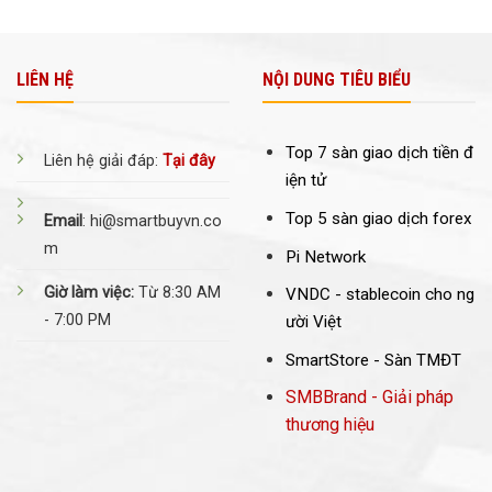
LIÊN HỆ
NỘI DUNG TIÊU BIỂU
Top 7 sàn giao dịch tiền đ
Liên hệ giải đáp:
Tại đây
iện tử
Top 5 sàn giao dịch forex
Email
: hi@smartbuyvn.co
m
Pi Network
Giờ làm việc:
Từ 8:30 AM
VNDC -
stablecoin cho ng
- 7:00 PM
ười Việt
SmartStore - Sàn TMĐT
SMBBrand - Giải pháp
thương hiệu