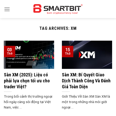
Skip
to
content
TAG ARCHIVES:
XM
03
15
Th9
Th3
Sàn XM (2025): Liệu có
Sàn XM: Bí Quyết Giao
phải lựa chọn tối ưu cho
Dịch Thành Công Và Đánh
trader Việt?
Giá Toàn Diện
Trong bối cảnh thị trường ngoại
Giới Thiệu Về Sàn XM Sàn XM là
hối ngày càng sôi động tại Việt
một trong những nhà môi giới
Nam, việc ...
ngoại ...