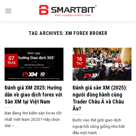
Skip
to
content
TAG ARCHIVES:
XM FOREX BROKER
07
16
Th10
Th7
Đánh giá XM 2025: Hướng
Đánh giá sàn XM (2025):
dẫn về giao dịch forex với
người đồng hành cùng
Sàn XM tại Việt Nam
Trader Châu Á và Châu
Âu?
Bạn đang tìm kiếm sàn forex tốt
nhất Việt Nam 2025? Hãy chọn
Bước vào thế giới giao dịch
XM – ...
ngoại hối cũng giống như bắt
đầu một hành ...