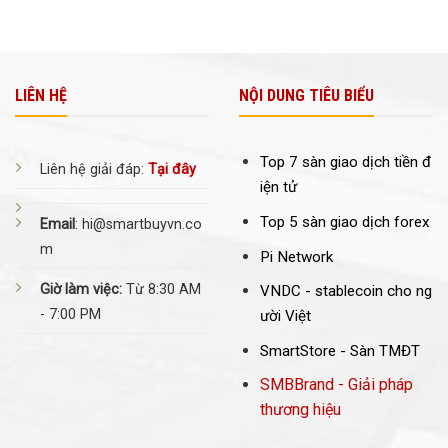
LIÊN HỆ
NỘI DUNG TIÊU BIỂU
Top 7 sàn giao dịch tiền đ
Liên hệ giải đáp:
Tại đây
iện tử
Top 5 sàn giao dịch forex
Email
: hi@smartbuyvn.co
m
Pi Network
Giờ làm việc:
Từ 8:30 AM
VNDC -
stablecoin cho ng
- 7:00 PM
ười Việt
SmartStore - Sàn TMĐT
SMBBrand - Giải pháp
thương hiệu