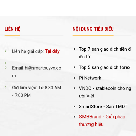
LIÊN HỆ
NỘI DUNG TIÊU BIỂU
Top 7 sàn giao dịch tiền đ
Liên hệ giải đáp:
Tại đây
iện tử
Top 5 sàn giao dịch forex
Email
: hi@smartbuyvn.co
m
Pi Network
Giờ làm việc:
Từ 8:30 AM
VNDC -
stablecoin cho ng
- 7:00 PM
ười Việt
SmartStore - Sàn TMĐT
SMBBrand - Giải pháp
thương hiệu