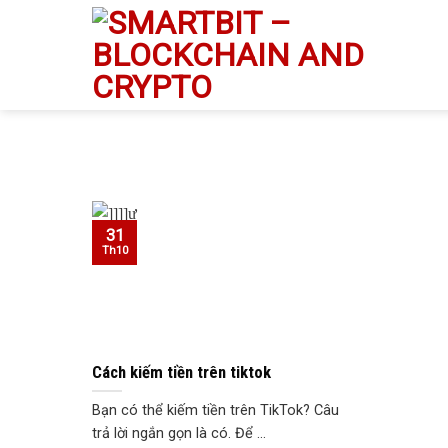
Skip
to
content
31
Th10
Cách kiếm tiền trên tiktok
Bạn có thể kiếm tiền trên TikTok? Câu
trả lời ngắn gọn là có. Để ...