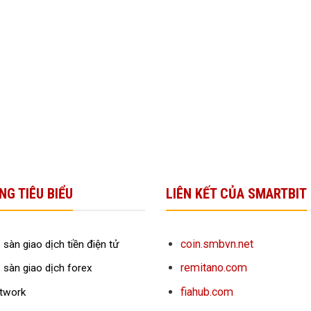
NG TIÊU BIỂU
LIÊN KẾT CỦA SMARTBIT
coin.smbvn.net
 sàn giao dịch tiền điện tử
remitano.com
 sàn giao dịch forex
fiahub.com
twork