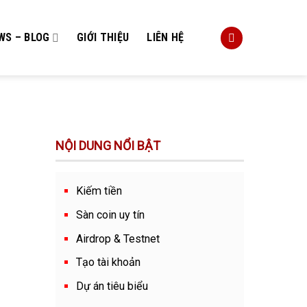
WS – BLOG
GIỚI THIỆU
LIÊN HỆ
NỘI DUNG NỔI BẬT
Kiếm tiền
Sàn coin uy tín
Airdrop & Testnet
Tạo tài khoản
Dự án tiêu biểu