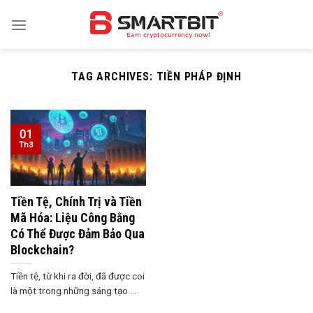
Skip
to
content
TAG ARCHIVES:
TIỀN PHÁP ĐỊNH
01
Th3
Tiền Tệ, Chính Trị và Tiền
Mã Hóa: Liệu Công Bằng
Có Thể Được Đảm Bảo Qua
Blockchain?
Tiền tệ, từ khi ra đời, đã được coi
là một trong những sáng tạo ...