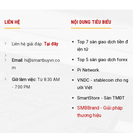
LIÊN HỆ
NỘI DUNG TIÊU BIỂU
Top 7 sàn giao dịch tiền đ
Liên hệ giải đáp:
Tại đây
iện tử
Top 5 sàn giao dịch forex
Email
: hi@smartbuyvn.co
m
Pi Network
Giờ làm việc:
Từ 8:30 AM
VNDC -
stablecoin cho ng
- 7:00 PM
ười Việt
SmartStore - Sàn TMĐT
SMBBrand - Giải pháp
thương hiệu