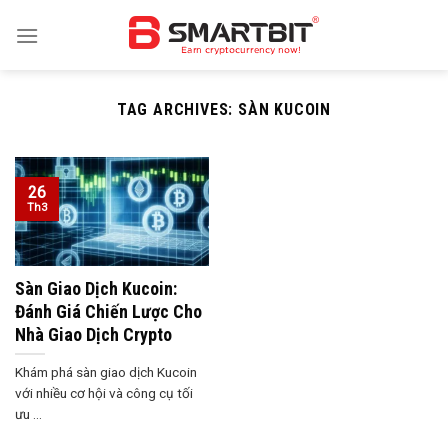
Skip
to
content
TAG ARCHIVES:
SÀN KUCOIN
26
Th3
Sàn Giao Dịch Kucoin:
Đánh Giá Chiến Lược Cho
Nhà Giao Dịch Crypto
Khám phá sàn giao dịch Kucoin
với nhiều cơ hội và công cụ tối
ưu ...