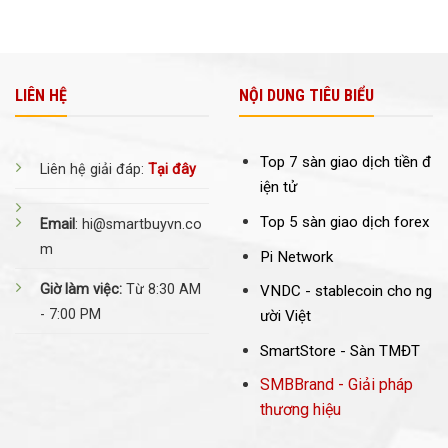
LIÊN HỆ
NỘI DUNG TIÊU BIỂU
Top 7 sàn giao dịch tiền đ
Liên hệ giải đáp:
Tại đây
iện tử
Top 5 sàn giao dịch forex
Email
: hi@smartbuyvn.co
m
Pi Network
Giờ làm việc:
Từ 8:30 AM
VNDC -
stablecoin cho ng
- 7:00 PM
ười Việt
SmartStore - Sàn TMĐT
SMBBrand - Giải pháp
thương hiệu