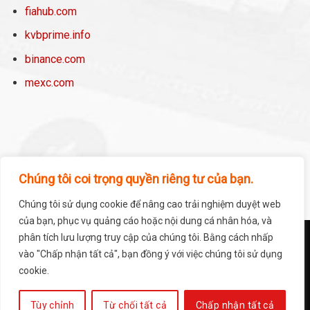
fiahub.com
kvbprime.info
binance.com
mexc.com
Chúng tôi coi trọng quyền riêng tư của bạn.
Chúng tôi sử dụng cookie để nâng cao trải nghiệm duyệt web
của bạn, phục vụ quảng cáo hoặc nội dung cá nhân hóa, và
phân tích lưu lượng truy cập của chúng tôi. Bằng cách nhấp
TRANG CHỦ
DỰ ÁN
SÀN & VÍ
NEWS – BLOG
GIỚI THIỆU
LIÊN HỆ
vào "Chấp nhận tất cả", bạn đồng ý với việc chúng tôi sử dụng
cookie.
Copyright 2026 ©
Smartbit
Tùy chỉnh
Từ chối tất cả
Chấp nhận tất cả