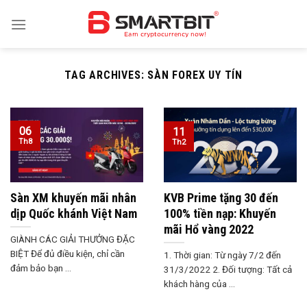
Skip
to
content
TAG ARCHIVES:
SÀN FOREX UY TÍN
06
11
Th8
Th2
Sàn XM khuyến mãi nhân
KVB Prime tặng 30 đến
dịp Quốc khánh Việt Nam
100% tiền nạp: Khuyến
mãi Hổ vàng 2022
GIÀNH CÁC GIẢI THƯỞNG ĐẶC
BIỆT Để đủ điều kiện, chỉ cần
1. Thời gian: Từ ngày 7/2 đến
đảm bảo bạn ...
31/3/2022 2. Đối tượng: Tất cả
khách hàng của ...