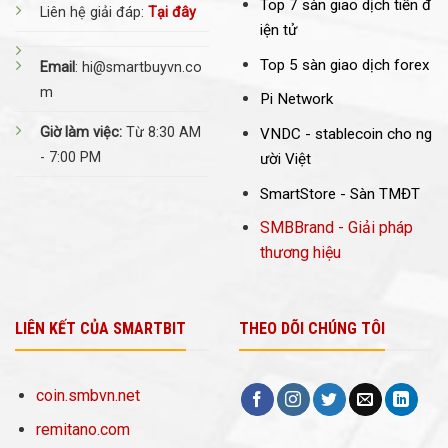
Top 7 sàn giao dịch tiền đ
Liên hệ giải đáp:
Tại đây
iện tử
Top 5 sàn giao dịch forex
Email
: hi@smartbuyvn.co
m
Pi Network
Giờ làm việc:
Từ 8:30 AM
VNDC -
stablecoin cho ng
- 7:00 PM
ười Việt
SmartStore - Sàn TMĐT
SMBBrand - Giải pháp
thương hiệu
LIÊN KẾT CỦA SMARTBIT
THEO DÕI CHÚNG TÔI
coin.smbvn.net
remitano.com