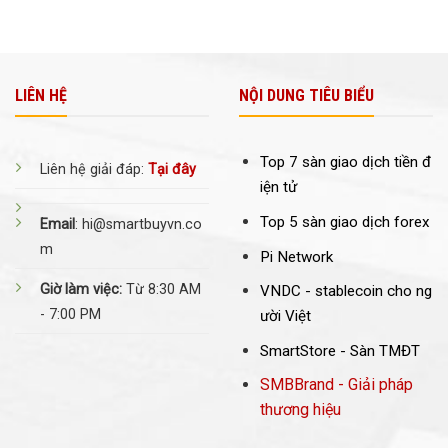
LIÊN HỆ
NỘI DUNG TIÊU BIỂU
Top 7 sàn giao dịch tiền đ
Liên hệ giải đáp:
Tại đây
iện tử
Top 5 sàn giao dịch forex
Email
: hi@smartbuyvn.co
m
Pi Network
Giờ làm việc:
Từ 8:30 AM
VNDC -
stablecoin cho ng
- 7:00 PM
ười Việt
SmartStore - Sàn TMĐT
SMBBrand - Giải pháp
thương hiệu