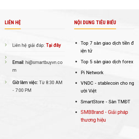
LIÊN HỆ
NỘI DUNG TIÊU BIỂU
Top 7 sàn giao dịch tiền đ
Liên hệ giải đáp:
Tại đây
iện tử
Top 5 sàn giao dịch forex
Email
: hi@smartbuyvn.co
m
Pi Network
Giờ làm việc:
Từ 8:30 AM
VNDC -
stablecoin cho ng
- 7:00 PM
ười Việt
SmartStore - Sàn TMĐT
SMBBrand - Giải pháp
thương hiệu