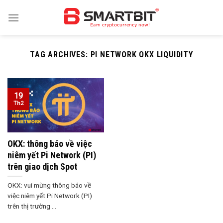
Skip
to
content
TAG ARCHIVES:
PI NETWORK OKX LIQUIDITY
19
Th2
OKX: thông báo về việc
niêm yết Pi Network (PI)
trên giao dịch Spot
OKX: vui mừng thông báo về
việc niêm yết Pi Network (PI)
trên thị trường ...