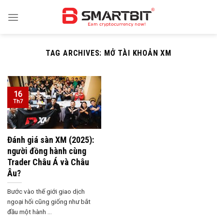
Skip
to
content
TAG ARCHIVES:
MỞ TÀI KHOẢN XM
16
Th7
Đánh giá sàn XM (2025):
người đồng hành cùng
Trader Châu Á và Châu
Âu?
Bước vào thế giới giao dịch
ngoại hối cũng giống như bắt
đầu một hành ...