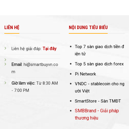
LIÊN HỆ
NỘI DUNG TIÊU BIỂU
Top 7 sàn giao dịch tiền đ
Liên hệ giải đáp:
Tại đây
iện tử
Top 5 sàn giao dịch forex
Email
: hi@smartbuyvn.co
m
Pi Network
Giờ làm việc:
Từ 8:30 AM
VNDC -
stablecoin cho ng
- 7:00 PM
ười Việt
SmartStore - Sàn TMĐT
SMBBrand - Giải pháp
thương hiệu