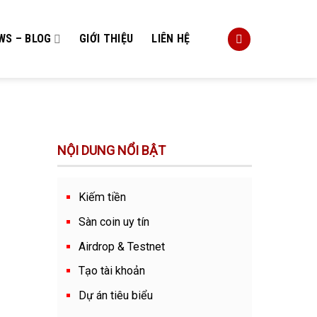
WS – BLOG
GIỚI THIỆU
LIÊN HỆ
NỘI DUNG NỔI BẬT
Kiếm tiền
Sàn coin uy tín
Airdrop & Testnet
Tạo tài khoản
Dự án tiêu biểu