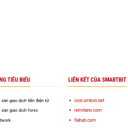
NG TIÊU BIỂU
LIÊN KẾT CỦA SMARTBIT
coin.smbvn.net
 sàn giao dịch tiền điện tử
remitano.com
 sàn giao dịch forex
fiahub.com
twork