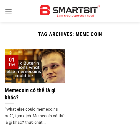
Skip
to
content
TAG ARCHIVES:
MEME COIN
01
Th4
Memecoin có thể là gì
khác?
“What else could memecoins
be?”, tạm dịch: Memecoin có thể
là gì khác? thực chất ...