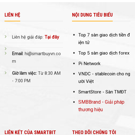
LIÊN HỆ
NỘI DUNG TIÊU BIỂU
Top 7 sàn giao dịch tiền đ
Liên hệ giải đáp:
Tại đây
iện tử
Top 5 sàn giao dịch forex
Email
: hi@smartbuyvn.co
m
Pi Network
Giờ làm việc:
Từ 8:30 AM
VNDC -
stablecoin cho ng
- 7:00 PM
ười Việt
SmartStore - Sàn TMĐT
SMBBrand - Giải pháp
thương hiệu
LIÊN KẾT CỦA SMARTBIT
THEO DÕI CHÚNG TÔI