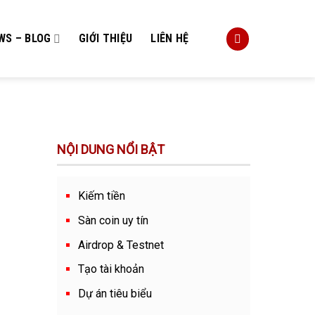
WS – BLOG
GIỚI THIỆU
LIÊN HỆ
NỘI DUNG NỔI BẬT
Kiếm tiền
Sàn coin uy tín
Airdrop & Testnet
Tạo tài khoản
Dự án tiêu biểu