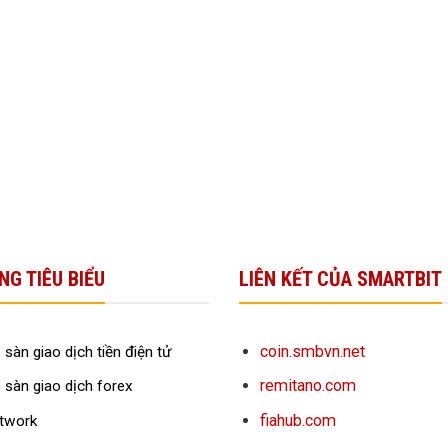
NG TIÊU BIỂU
LIÊN KẾT CỦA SMARTBIT
coin.smbvn.net
 sàn giao dịch tiền điện tử
remitano.com
 sàn giao dịch forex
fiahub.com
twork