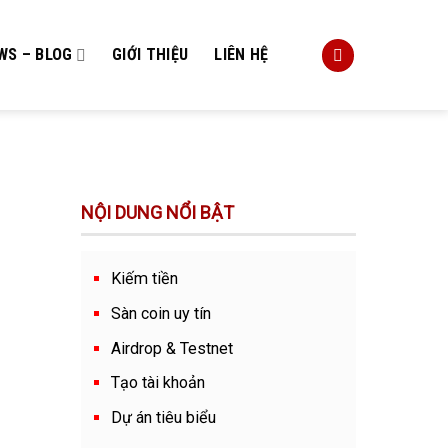
WS – BLOG
GIỚI THIỆU
LIÊN HỆ
NỘI DUNG NỔI BẬT
Kiếm tiền
Sàn coin uy tín
Airdrop & Testnet
Tạo tài khoản
Dự án tiêu biểu