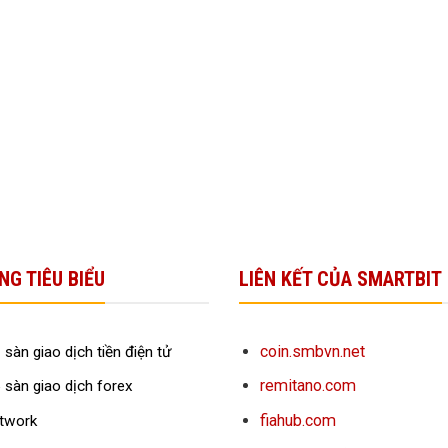
NG TIÊU BIỂU
LIÊN KẾT CỦA SMARTBIT
coin.smbvn.net
 sàn giao dịch tiền điện tử
remitano.com
 sàn giao dịch forex
fiahub.com
twork