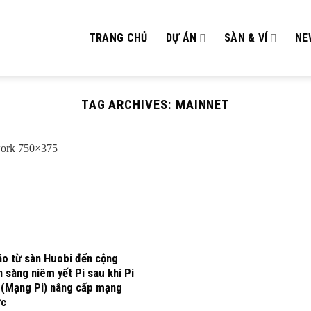
TRANG CHỦ
DỰ ÁN
SÀN & VÍ
NE
TAG ARCHIVES:
MAINNET
o từ sàn Huobi đến cộng
n sàng niêm yết Pi sau khi Pi
(Mạng Pi) nâng cấp mạng
ức