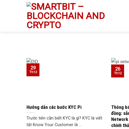
Skip
to
content
29
26
Th12
Th12
Hướng dẫn các bước KYC Pi
Thông bá
đồng: sẵ
Trước tiên cần biết KYC là gì? KYC là viết
Network 
chính th
tắt Know Your Customer là ...