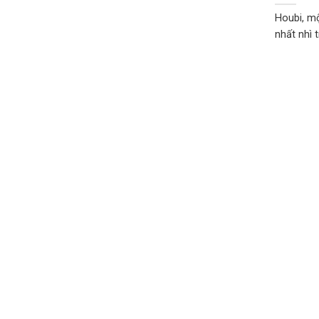
Houbi, mộ
nhất nhì t