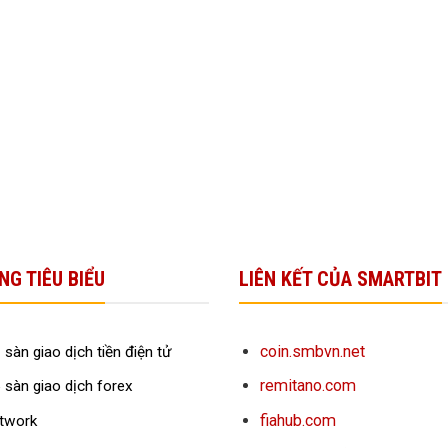
NG TIÊU BIỂU
LIÊN KẾT CỦA SMARTBIT
coin.smbvn.net
 sàn giao dịch tiền điện tử
remitano.com
 sàn giao dịch forex
fiahub.com
twork