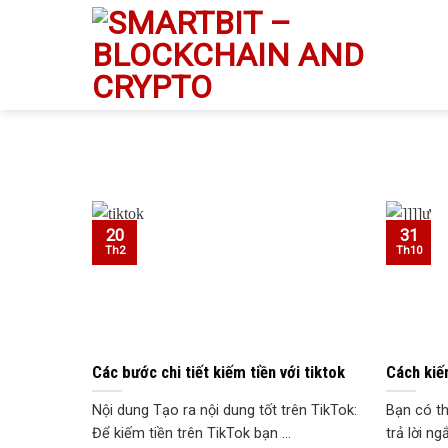
Skip
to
content
20
31
Th2
Th10
Các bước chi tiết kiếm tiền với tiktok
Cách kiếm
Nội dung Tạo ra nội dung tốt trên TikTok:
Bạn có th
Để kiếm tiền trên TikTok bạn ...
trả lời ng