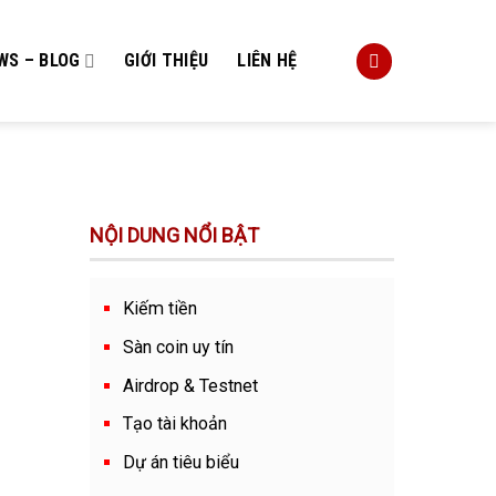
WS – BLOG
GIỚI THIỆU
LIÊN HỆ
NỘI DUNG NỔI BẬT
Kiếm tiền
Sàn coin uy tín
Airdrop & Testnet
Tạo tài khoản
Dự án tiêu biểu