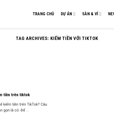
TRANG CHỦ
DỰ ÁN
SÀN & VÍ
NE
TAG ARCHIVES:
KIẾM TIỀN VỚI TIKTOK
 tiền trên tiktok
ể kiếm tiền trên TikTok? Câu
ắn gọn là có. Để ...