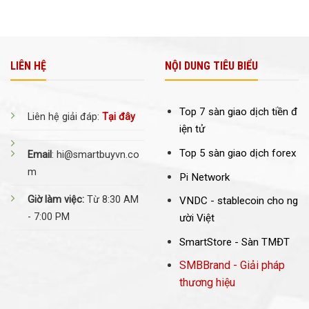
LIÊN HỆ
NỘI DUNG TIÊU BIỂU
Top 7 sàn giao dịch tiền đ
Liên hệ giải đáp:
Tại đây
iện tử
Top 5 sàn giao dịch forex
Email
: hi@smartbuyvn.co
m
Pi Network
Giờ làm việc:
Từ 8:30 AM
VNDC -
stablecoin cho ng
- 7:00 PM
ười Việt
SmartStore - Sàn TMĐT
SMBBrand - Giải pháp
thương hiệu