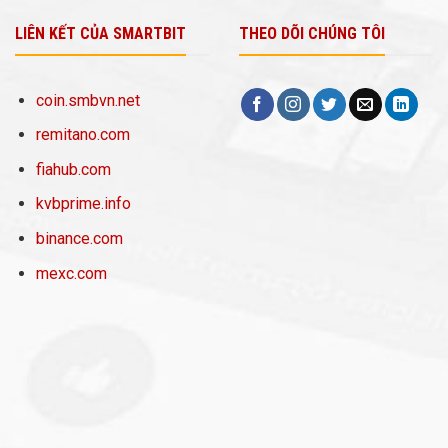
LIÊN KẾT CỦA SMARTBIT
THEO DÕI CHÚNG TÔI
coin.smbvn.net
remitano.com
fiahub.com
kvbprime.info
binance.com
mexc.com