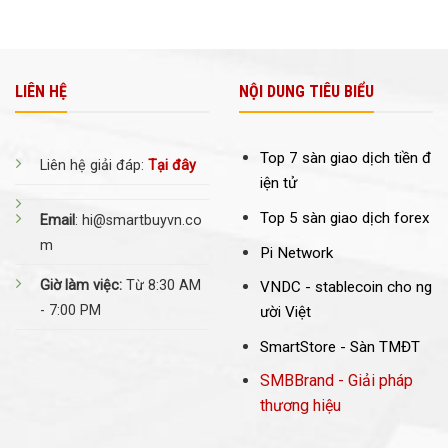
LIÊN HỆ
NỘI DUNG TIÊU BIỂU
Top 7 sàn giao dịch tiền đ
Liên hệ giải đáp:
Tại đây
iện tử
Top 5 sàn giao dịch forex
Email
: hi@smartbuyvn.co
m
Pi Network
Giờ làm việc:
Từ 8:30 AM
VNDC -
stablecoin cho ng
- 7:00 PM
ười Việt
SmartStore - Sàn TMĐT
SMBBrand - Giải pháp
thương hiệu