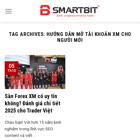
Skip
to
content
TAG ARCHIVES:
HƯỚNG DẪN MỞ TÀI KHOẢN XM CHO
NGƯỜI MỚI
05
Th10
Sàn Forex XM có uy tín
không? Đánh giá chi tiết
2025 cho Trader Việt
Chào bạn! Với hơn 15 năm kinh
nghiệm trong lĩnh vực SEO
content và viết ...