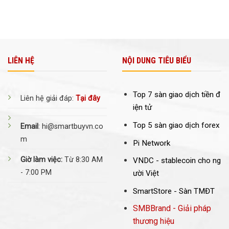
LIÊN HỆ
NỘI DUNG TIÊU BIỂU
Top 7 sàn giao dịch tiền đ
Liên hệ giải đáp:
Tại đây
iện tử
Top 5 sàn giao dịch forex
Email
: hi@smartbuyvn.co
m
Pi Network
Giờ làm việc:
Từ 8:30 AM
VNDC -
stablecoin cho ng
- 7:00 PM
ười Việt
SmartStore - Sàn TMĐT
SMBBrand - Giải pháp
thương hiệu