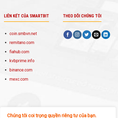
LIÊN KẾT CỦA SMARTBIT
THEO DÕI CHÚNG TÔI
coin.smbvn.net
remitano.com
fiahub.com
kvbprime.info
binance.com
mexc.com
Chúng tôi coi trọng quyền riêng tư của bạn.