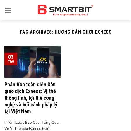
Skip
to
content
TAG ARCHIVES:
HƯỚNG DẪN CHƠI EXNESS
03
Th8
Phân tích toàn diện Sàn
giao dịch Exness: Vị thế
thống lĩnh, lợi thế công
nghệ và bối cảnh pháp lý
tại Việt Nam
I. Tóm Lược Báo Cáo: Tổng Quan
Về Vị Thế của Exness Được