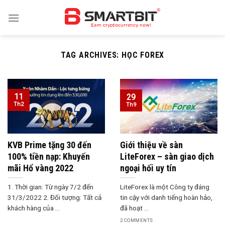
Skip
to
content
TAG ARCHIVES:
HỌC FOREX
11
29
Th2
Th9
KVB Prime tặng 30 đến
Giới thiệu về sàn
100% tiền nạp: Khuyến
LiteForex – sàn giao dịch
mãi Hổ vàng 2022
ngoại hối uy tín
1. Thời gian: Từ ngày 7/2 đến
LiteForex là một Công ty đáng
31/3/2022 2. Đối tượng: Tất cả
tin cậy với danh tiếng hoàn hảo,
khách hàng của ...
đã hoạt ...
2 COMMENTS