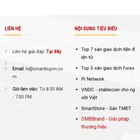
LIÊN HỆ
NỘI DUNG TIÊU BIỂU
Top 7 sàn giao dịch tiền đ
Liên hệ giải đáp:
Tại đây
iện tử
Top 5 sàn giao dịch forex
Email
: hi@smartbuyvn.co
m
Pi Network
Giờ làm việc:
Từ 8:30 AM
VNDC -
stablecoin cho ng
- 7:00 PM
ười Việt
SmartStore - Sàn TMĐT
SMBBrand - Giải pháp
thương hiệu