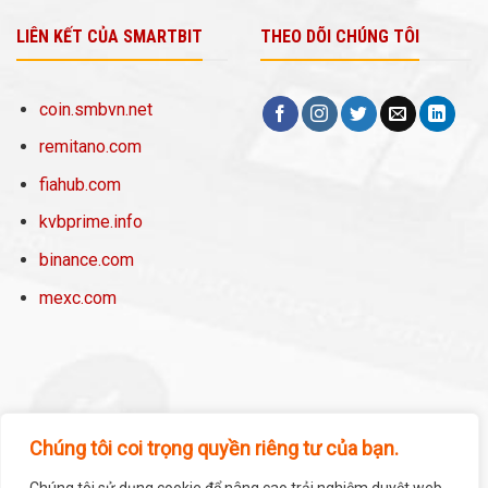
LIÊN KẾT CỦA SMARTBIT
THEO DÕI CHÚNG TÔI
coin.smbvn.net
remitano.com
fiahub.com
kvbprime.info
binance.com
mexc.com
Chúng tôi coi trọng quyền riêng tư của bạn.