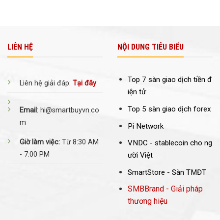
LIÊN HỆ
NỘI DUNG TIÊU BIỂU
Top 7 sàn giao dịch tiền đ
Liên hệ giải đáp:
Tại đây
iện tử
Top 5 sàn giao dịch forex
Email
: hi@smartbuyvn.co
m
Pi Network
Giờ làm việc:
Từ 8:30 AM
VNDC -
stablecoin cho ng
- 7:00 PM
ười Việt
SmartStore - Sàn TMĐT
SMBBrand - Giải pháp
thương hiệu