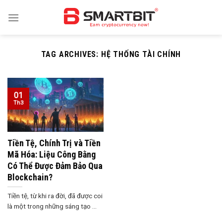
Skip
to
content
TAG ARCHIVES:
HỆ THỐNG TÀI CHÍNH
01
Th3
Tiền Tệ, Chính Trị và Tiền
Mã Hóa: Liệu Công Bằng
Có Thể Được Đảm Bảo Qua
Blockchain?
Tiền tệ, từ khi ra đời, đã được coi
là một trong những sáng tạo ...