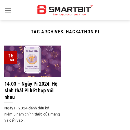
Skip
to
content
TAG ARCHIVES:
HACKATHON PI
16
Th3
14.03 – Ngày Pi 2024: Hệ
sinh thái Pi kết hợp với
nhau
Ngày Pi 2024 đánh dấu kỷ
niệm 5 năm chính thức của mạng
và đến vào ...