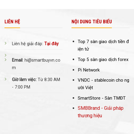
LIÊN HỆ
NỘI DUNG TIÊU BIỂU
Top 7 sàn giao dịch tiền đ
Liên hệ giải đáp:
Tại đây
iện tử
Top 5 sàn giao dịch forex
Email
: hi@smartbuyvn.co
m
Pi Network
Giờ làm việc:
Từ 8:30 AM
VNDC -
stablecoin cho ng
- 7:00 PM
ười Việt
SmartStore - Sàn TMĐT
SMBBrand - Giải pháp
thương hiệu