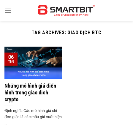
Skip
to
content
TAG ARCHIVES:
GIAO DỊCH BTC
06
Th8
Những mô hình giá điển
hình trong giao dịch
crypto
Định nghĩa Các mô hình giá chỉ
đơn giản là các mẫu giá xuất hiện
...