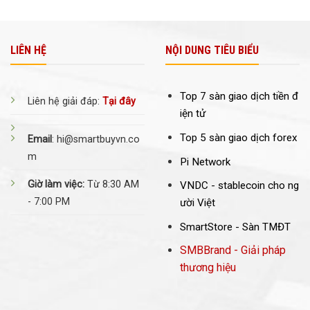
LIÊN HỆ
NỘI DUNG TIÊU BIỂU
Top 7 sàn giao dịch tiền đ
Liên hệ giải đáp:
Tại đây
iện tử
Top 5 sàn giao dịch forex
Email
: hi@smartbuyvn.co
m
Pi Network
Giờ làm việc:
Từ 8:30 AM
VNDC -
stablecoin cho ng
- 7:00 PM
ười Việt
SmartStore - Sàn TMĐT
SMBBrand - Giải pháp
thương hiệu