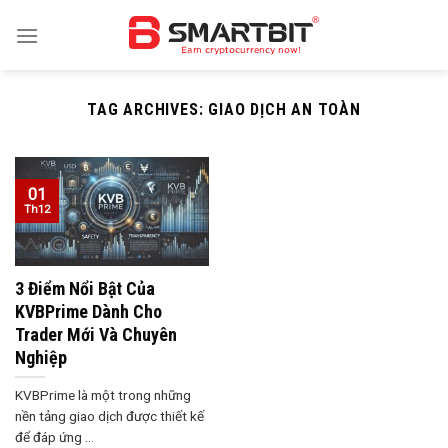
Skip
to
content
TAG ARCHIVES:
GIAO DỊCH AN TOÀN
01
Th12
3 Điểm Nổi Bật Của
KVBPrime Dành Cho
Trader Mới Và Chuyên
Nghiệp
KVBPrime là một trong những
nền tảng giao dịch được thiết kế
để đáp ứng ...