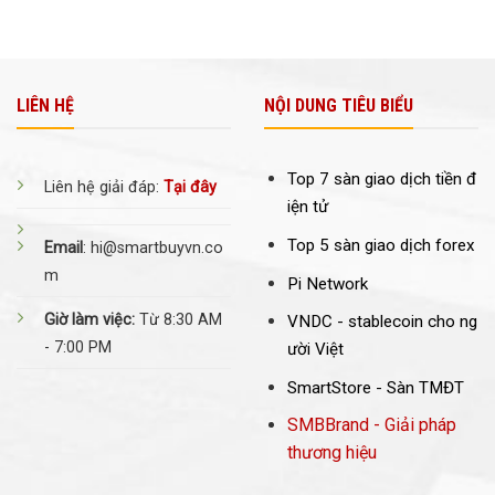
LIÊN HỆ
NỘI DUNG TIÊU BIỂU
Top 7 sàn giao dịch tiền đ
Liên hệ giải đáp:
Tại đây
iện tử
Top 5 sàn giao dịch forex
Email
: hi@smartbuyvn.co
m
Pi Network
Giờ làm việc:
Từ 8:30 AM
VNDC -
stablecoin cho ng
- 7:00 PM
ười Việt
SmartStore - Sàn TMĐT
SMBBrand - Giải pháp
thương hiệu