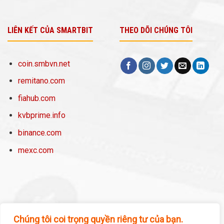
LIÊN KẾT CỦA SMARTBIT
THEO DÕI CHÚNG TÔI
coin.smbvn.net
remitano.com
fiahub.com
kvbprime.info
binance.com
mexc.com
Chúng tôi coi trọng quyền riêng tư của bạn.