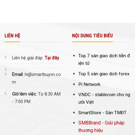
LIÊN HỆ
NỘI DUNG TIÊU BIỂU
Top 7 sàn giao dịch tiền đ
Liên hệ giải đáp:
Tại đây
iện tử
Top 5 sàn giao dịch forex
Email
: hi@smartbuyvn.co
m
Pi Network
Giờ làm việc:
Từ 8:30 AM
VNDC -
stablecoin cho ng
- 7:00 PM
ười Việt
SmartStore - Sàn TMĐT
SMBBrand - Giải pháp
thương hiệu