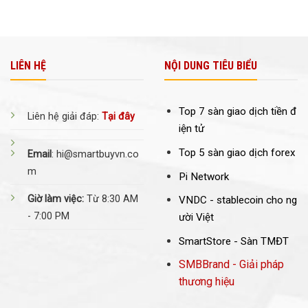
LIÊN HỆ
NỘI DUNG TIÊU BIỂU
Top 7 sàn giao dịch tiền đ
Liên hệ giải đáp:
Tại đây
iện tử
Top 5 sàn giao dịch forex
Email
: hi@smartbuyvn.co
m
Pi Network
Giờ làm việc:
Từ 8:30 AM
VNDC -
stablecoin cho ng
- 7:00 PM
ười Việt
SmartStore - Sàn TMĐT
SMBBrand - Giải pháp
thương hiệu