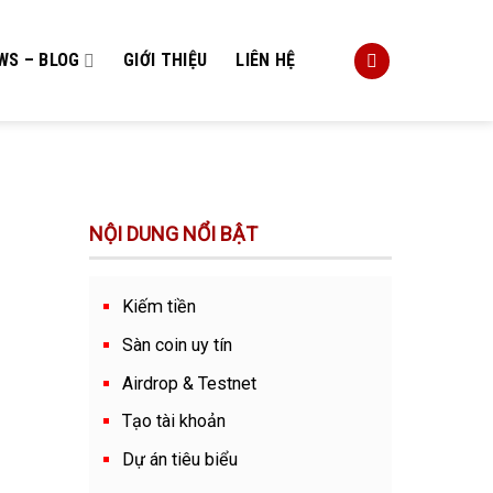
WS – BLOG
GIỚI THIỆU
LIÊN HỆ
NỘI DUNG NỔI BẬT
Kiếm tiền
Sàn coin uy tín
Airdrop & Testnet
Tạo tài khoản
Dự án tiêu biểu