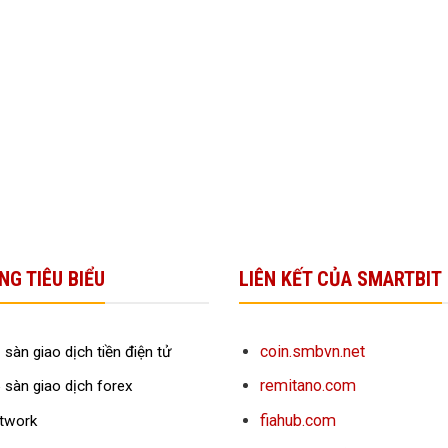
NG TIÊU BIỂU
LIÊN KẾT CỦA SMARTBIT
coin.smbvn.net
 sàn giao dịch tiền điện tử
remitano.com
 sàn giao dịch forex
fiahub.com
twork