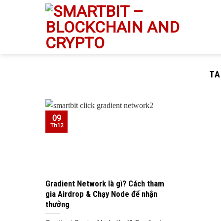
Skip
to
content
TA
09
Th12
Gradient Network là gì? Cách tham
gia Airdrop & Chạy Node để nhận
thưởng