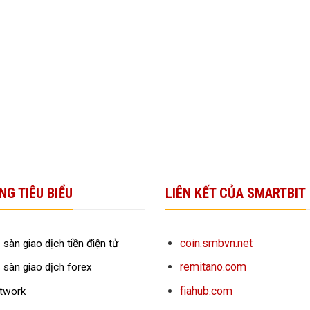
NG TIÊU BIỂU
LIÊN KẾT CỦA SMARTBIT
coin.smbvn.net
 sàn giao dịch tiền điện tử
remitano.com
 sàn giao dịch forex
fiahub.com
twork