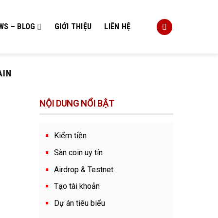
WS – BLOG
GIỚI THIỆU
LIÊN HỆ
AIN
NỘI DUNG NỔI BẬT
Kiếm tiền
Sàn coin uy tín
Airdrop & Testnet
Tạo tài khoản
Dự án tiêu biểu