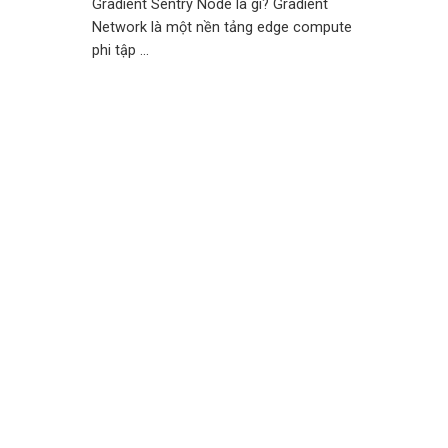
Gradient Sentry Node là gì? Gradient
Network là một nền tảng edge compute
phi tập ...