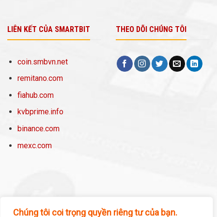
LIÊN KẾT CỦA SMARTBIT
THEO DÕI CHÚNG TÔI
coin.smbvn.net
remitano.com
fiahub.com
kvbprime.info
binance.com
mexc.com
Chúng tôi coi trọng quyền riêng tư của bạn.