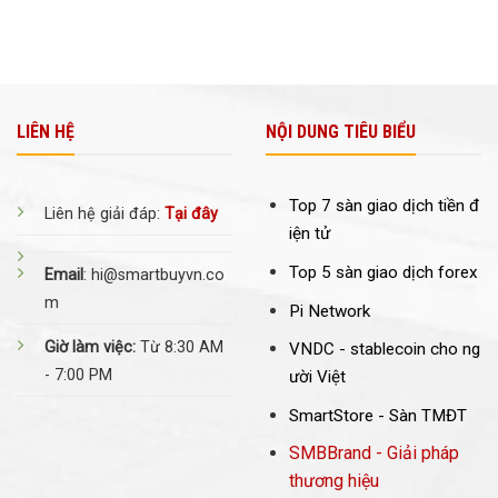
LIÊN HỆ
NỘI DUNG TIÊU BIỂU
Top 7 sàn giao dịch tiền đ
Liên hệ giải đáp:
Tại đây
iện tử
Top 5 sàn giao dịch forex
Email
: hi@smartbuyvn.co
m
Pi Network
Giờ làm việc:
Từ 8:30 AM
VNDC -
stablecoin cho ng
- 7:00 PM
ười Việt
SmartStore - Sàn TMĐT
SMBBrand - Giải pháp
thương hiệu