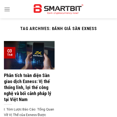
Skip
to
content
TAG ARCHIVES:
ĐÁNH GIÁ SÀN EXNESS
03
Th8
Phân tích toàn diện Sàn
giao dịch Exness: Vị thế
thống lĩnh, lợi thế công
nghệ và bối cảnh pháp lý
tại Việt Nam
I. Tóm Lược Báo Cáo: Tổng Quan
Về Vị Thế của Exness Được