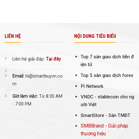
LIÊN HỆ
NỘI DUNG TIÊU BIỂU
Top 7 sàn giao dịch tiền đ
Liên hệ giải đáp:
Tại đây
iện tử
Top 5 sàn giao dịch forex
Email
: hi@smartbuyvn.co
m
Pi Network
Giờ làm việc:
Từ 8:30 AM
VNDC -
stablecoin cho ng
- 7:00 PM
ười Việt
SmartStore - Sàn TMĐT
SMBBrand - Giải pháp
thương hiệu