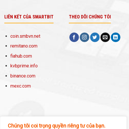
LIÊN KẾT CỦA SMARTBIT
THEO DÕI CHÚNG TÔI
coin.smbvn.net
remitano.com
fiahub.com
kvbprime.info
binance.com
mexc.com
Chúng tôi coi trọng quyền riêng tư của bạn.