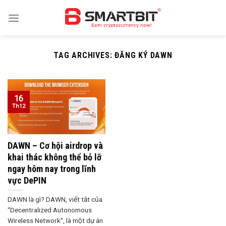
Skip
to
content
TAG ARCHIVES:
ĐĂNG KÝ DAWN
16
Th12
DAWN – Cơ hội airdrop và
khai thác không thể bỏ lỡ
ngay hôm nay trong lĩnh
vực DePIN
DAWN là gì? DAWN, viết tắt của
“Decentralized Autonomous
Wireless Network”, là một dự án