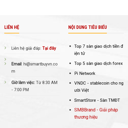
LIÊN HỆ
NỘI DUNG TIÊU BIỂU
Top 7 sàn giao dịch tiền đ
Liên hệ giải đáp:
Tại đây
iện tử
Top 5 sàn giao dịch forex
Email
: hi@smartbuyvn.co
m
Pi Network
Giờ làm việc:
Từ 8:30 AM
VNDC -
stablecoin cho ng
- 7:00 PM
ười Việt
SmartStore - Sàn TMĐT
SMBBrand - Giải pháp
thương hiệu