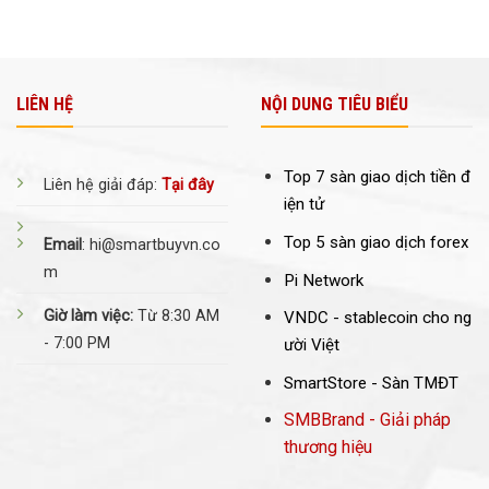
LIÊN HỆ
NỘI DUNG TIÊU BIỂU
Top 7 sàn giao dịch tiền đ
Liên hệ giải đáp:
Tại đây
iện tử
Top 5 sàn giao dịch forex
Email
: hi@smartbuyvn.co
m
Pi Network
Giờ làm việc:
Từ 8:30 AM
VNDC -
stablecoin cho ng
- 7:00 PM
ười Việt
SmartStore - Sàn TMĐT
SMBBrand - Giải pháp
thương hiệu