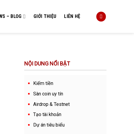
WS – BLOG
GIỚI THIỆU
LIÊN HỆ
NỘI DUNG NỔI BẬT
Kiếm tiền
Sàn coin uy tín
Airdrop & Testnet
Tạo tài khoản
Dự án tiêu biểu