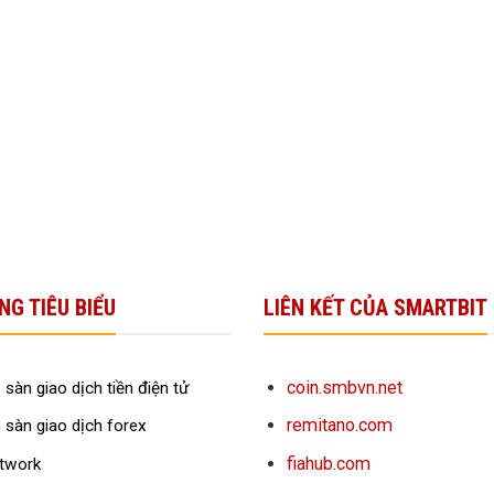
NG TIÊU BIỂU
LIÊN KẾT CỦA SMARTBIT
coin.smbvn.net
 sàn giao dịch tiền điện tử
remitano.com
 sàn giao dịch forex
fiahub.com
twork