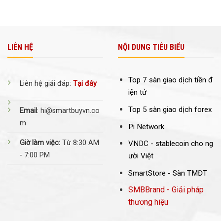
LIÊN HỆ
NỘI DUNG TIÊU BIỂU
Top 7 sàn giao dịch tiền đ
Liên hệ giải đáp:
Tại đây
iện tử
Top 5 sàn giao dịch forex
Email
: hi@smartbuyvn.co
m
Pi Network
Giờ làm việc:
Từ 8:30 AM
VNDC -
stablecoin cho ng
- 7:00 PM
ười Việt
SmartStore - Sàn TMĐT
SMBBrand - Giải pháp
thương hiệu