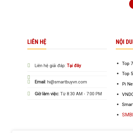
LIÊN HỆ
NỘI DU
Top 7
Liên hệ giải đáp:
Tại đây
Top 5
Email
: hi@smartbuyvn.com
Pi Ne
Giờ làm việc:
Từ 8:30 AM - 7:00 PM
VNDC
Smar
SMBBr