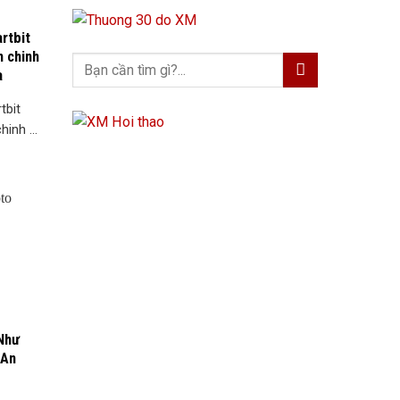
rtbit
h chinh
a
tbit
inh ...
Như
 An