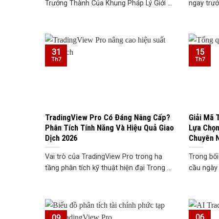
Trưởng Thành Của Khung Pháp Lý Giới ...
ngay trướ
31
15
Th7
Th7
TradingView Pro Có Đáng Nâng Cấp?
Giải Mã 
Phân Tích Tính Năng Và Hiệu Quả Giao
Lựa Chọn
Dịch 2026
Chuyên 
Vai trò của TradingView Pro trong hạ
Trong bối
tầng phân tích kỹ thuật hiện đại Trong ...
cầu ngày 
06
09