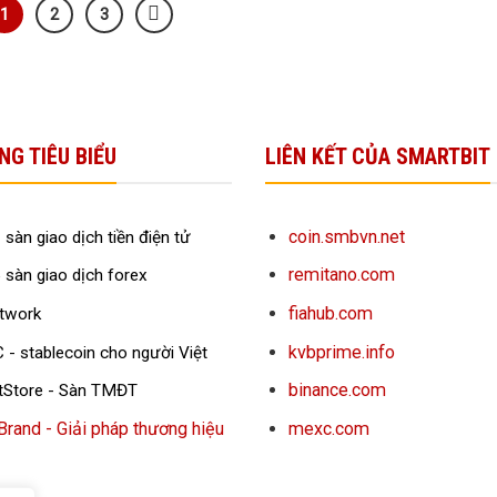
1
2
3
NG TIÊU BIỂU
LIÊN KẾT CỦA SMARTBIT
coin.smbvn.net
 sàn giao dịch tiền điện tử
remitano.com
 sàn giao dịch forex
fiahub.com
twork
kvbprime.info
 -
stablecoin cho người Việt
binance.com
tStore - Sàn TMĐT
and - Giải pháp thương hiệu
mexc.com