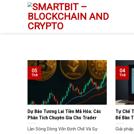
Skip
to
content
05
04
Th8
Th8
Dự Báo Tương Lai Tiền Mã Hóa: Các
Tự Chế T
Phân Tích Chuyên Gia Cho Trader
Để Bàn T
Làn Sóng Dòng Vốn Định Chế Và Sự
Giải pháp