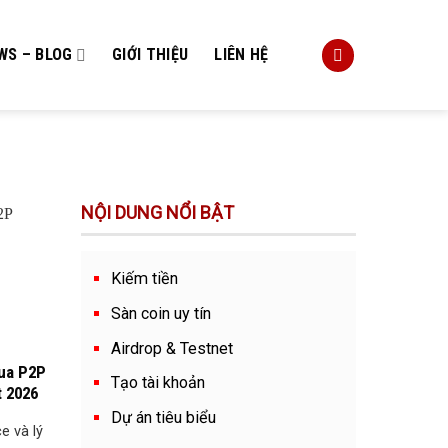
WS – BLOG
GIỚI THIỆU
LIÊN HỆ
NỘI DUNG NỔI BẬT
Kiếm tiền
Sàn coin uy tín
Airdrop & Testnet
ua P2P
Tạo tài khoản
t 2026
Dự án tiêu biểu
e và lý