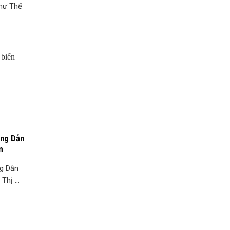
hư Thế
ớng Dẫn
m
ng Dẫn
hị ...